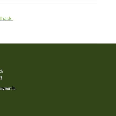
edback.
ch
rg
@mywort.lu