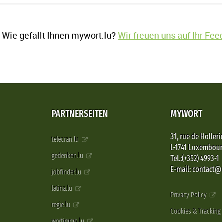
Wie gefällt Ihnen mywort.lu?
Wir freuen uns auf Ihr Fe
PARTNERSEITEN
MYWORT
31, rue de Holleri
telecran.lu
L-1741 Luxembou
gedenken.lu
Tel.:(+352) 4993-1
E-mail: contact
jobfinder.lu
latina.lu
Privacy Policy
regie.lu
Cookies & Tracking
wortimmo.lu