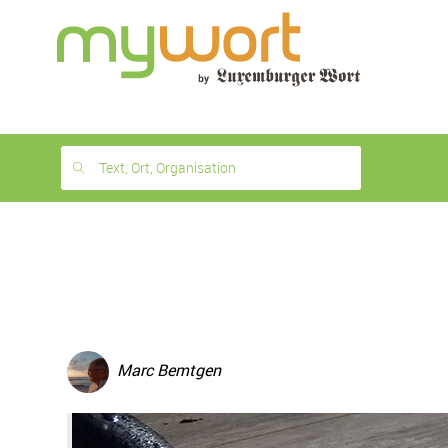
1
month
free
Text, Ort, Organisation
Marc Bemtgen