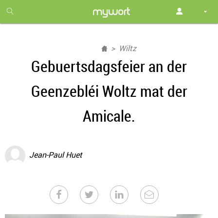
1
month
free
Wiltz
Gebuertsdagsfeier an der
Geenzebléi Woltz mat der
Amicale.
Jean-Paul Huet