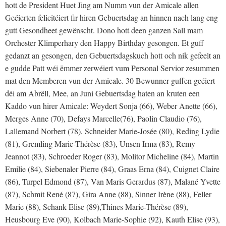
hott de President Huet Jing am Numm vun der Amicale allen
Geéierten felicitéiert fir hiren Gebuertsdag an hinnen nach lang eng
gutt Gesondheet gewënscht. Dono hott deen ganzen Sall mam
Orchester Klimperhary den Happy Birthday gesongen. Et guff
gedanzt an gesongen, den Gebuertsdagskuch hott och nik gefeelt an
e gudde Patt wéi ëmmer zerwéiert vum Personal Servior zesummen
mat den Memberen vun der Amicale. 30 Bewunner guffen geéiert
déi am Abrëll, Mee, an Juni Gebuertsdag haten an kruten een
Kaddo vun hirer Amicale: Weydert Sonja (66), Weber Anette (66),
Merges Anne (70), Defays Marcelle(76), Paolin Claudio (76),
Lallemand Norbert (78), Schneider Marie-Josée (80), Reding Lydie
(81), Gremling Marie-Thérèse (83), Unsen Irma (83), Remy
Jeannot (83), Schroeder Roger (83), Molitor Micheline (84), Martin
Emilie (84), Siebenaler Pierre (84), Graas Erna (84), Cuignet Claire
(86), Turpel Edmond (87), Van Maris Gerardus (87), Malané Yvette
(87), Schmit René (87), Gira Anne (88), Sinner Irène (88), Feller
Marie (88), Schank Elise (89),Thines Marie-Thérèse (89),
Heusbourg Eve (90), Kolbach Marie-Sophie (92), Kauth Elise (93),