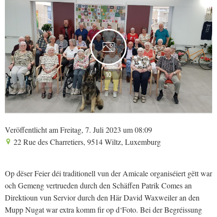
10
Veröffentlicht am Freitag, 7. Juli 2023 um 08:09
22 Rue des Charretiers, 9514 Wiltz, Luxemburg
Op dëser Feier déi traditionell vun der Amicale organiséiert gëtt war
och Gemeng vertrueden durch den Schäffen Patrik Comes an
Direktioun vun Servior durch den Här David Waxweiler an den
Mupp Nugat war extra komm fir op d‘Foto. Bei der Begréissung