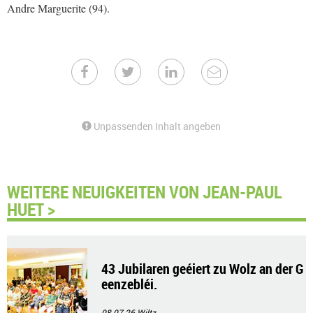
Andre Marguerite (94).
Unpassenden Inhalt angeben
WEITERE NEUIGKEITEN VON JEAN-PAUL
HUET >
43 Jubilaren geéiert zu Wolz an der G
eenzebléi.
08.07.26
Wiltz