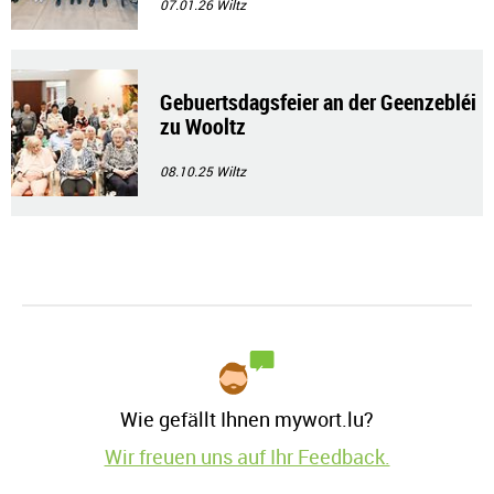
07.01.26
Wiltz
Gebuertsdagsfeier an der Geenzebléi
zu Wooltz
08.10.25
Wiltz
Wie gefällt Ihnen mywort.lu?
Wir freuen uns auf Ihr Feedback.