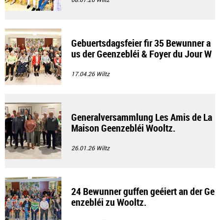
Gebuertsdagsfeier fir 35 Bewunner a
us der Geenzebléi & Foyer du Jour W
ooltz.
17.04.26
Wiltz
Generalversammlung Les Amis de La
Maison Geenzebléi Wooltz.
26.01.26
Wiltz
24 Bewunner guffen geéiert an der Ge
enzebléi zu Wooltz.