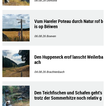
06.08.26
Doncols
Vum Hareler Poteau durch Natur rof b
is op Béiwen
06.08.26
Boeven
Den Huppeneck erof lanscht Weilerba
ach
04.08.26
Brachtenbach
Den Teichfischen und Schafen geht‘s
trotz der Sommerhitze noch relativ g
ut!!