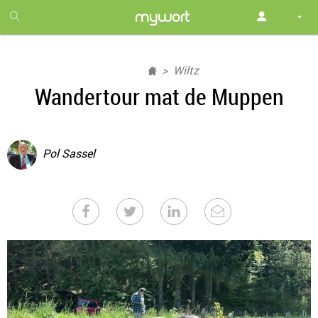
1
month
free
Wiltz
Wandertour mat de Muppen
Pol Sassel