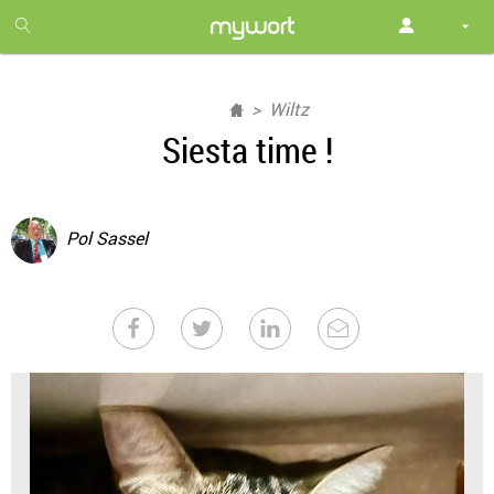
1
month
free
Wiltz
Siesta time !
Pol Sassel