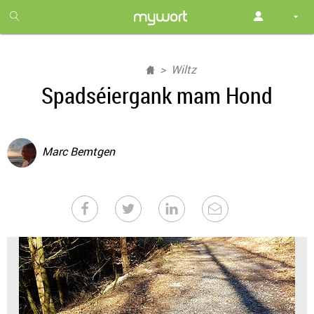
1
month
free
Wiltz
Spadséiergank mam Hond
Marc Bemtgen