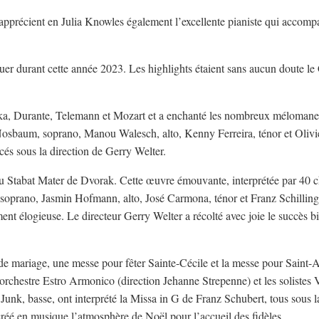
 apprécient en Julia Knowles également l’excellente pianiste qui accomp
ouer durant cette année 2023. Les highlights étaient sans aucun doute le
a, Durante, Telemann et Mozart et a enchanté les nombreux mélomane
e Nosbaum, soprano, Manou Walesch, alto, Kenny Ferreira, ténor et Olivie
cés sous la direction de Gerry Welter.
u Stabat Mater de Dvorak. Cette œuvre émouvante, interprétée par 40 ch
 soprano, Jasmin Hofmann, alto, José Carmona, ténor et Franz Schilling,
ent élogieuse. Le directeur Gerry Welter a récolté avec joie le succès b
e mariage, une messe pour fêter Sainte-Cécile et la messe pour Saint-Ad
l’orchestre Estro Armonico (direction Jehanne Strepenne) et les solistes
k, basse, ont interprété la Missa in G de Franz Schubert, tous sous l
créé en musique l’atmosphère de Noël pour l’accueil des fidèles.