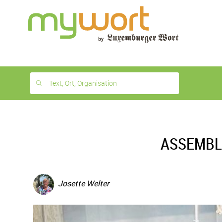
1
month
free
Text, Ort, Organisation
ASSEMBLE
Josette Welter