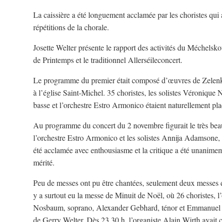
La caissière a été longuement acclamée par les choristes qui
répétitions de la chorale.
Josette Welter présente le rapport des activités du Méchelsk
de Printemps et le traditionnel Allerséileconcert.
Le programme du premier était composé d’œuvres de Zelenk
à l’église Saint-Michel. 35 choristes, les solistes Véroniqu
basse et l’orchestre Estro Armonico étaient naturellement pla
Au programme du concert du 2 novembre figurait le très bea
l’orchestre Estro Armonico et les solistes Annija Adamsone,
été acclamée avec enthousiasme et la critique a été unanimem
mérité.
Peu de messes ont pu être chantées, seulement deux messes d
y a surtout eu la messe de Minuit de Noël, où 26 choristes, 
Nosbaum, soprano, Alexander Gebhard, ténor et Emmanuel Jun
de Gerry Welter. Dès 23.30 h, l’organiste Alain Wirth avait 