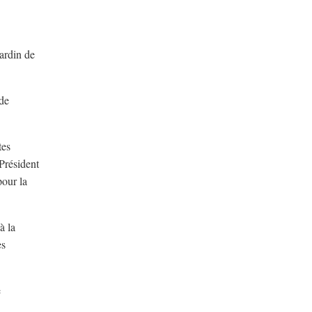
jardin de
 de
tes
Président
pour la
à la
es
e