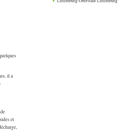
Luxemburg-Oberstadt Luxemburg
 quelques
s, il a
e
 de
sides et
décharge,