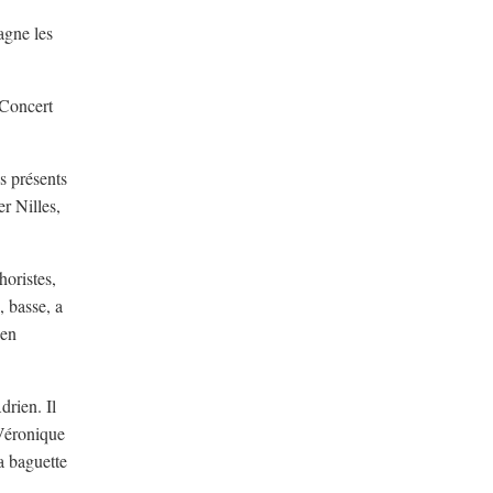
agne les
 Concert
s présents
r Nilles,
oristes,
 basse, a
ien
rien. Il
 Véronique
a baguette