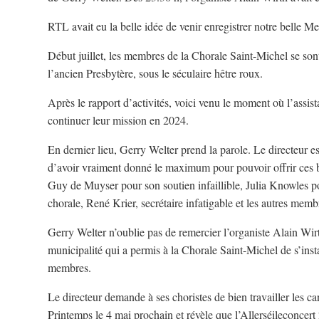
RTL avait eu la belle idée de venir enregistrer notre belle M
Début juillet, les membres de la Chorale Saint-Michel se sont
l’ancien Presbytère, sous le séculaire hêtre roux.
Après le rapport d’activités, voici venu le moment où l’assis
continuer leur mission en 2024.
En dernier lieu, Gerry Welter prend la parole. Le directeur e
d’avoir vraiment donné le maximum pour pouvoir offrir ces be
Guy de Muyser pour son soutien infaillible, Julia Knowles pou
chorale, René Krier, secrétaire infatigable et les autres mem
Gerry Welter n’oublie pas de remercier l’organiste Alain Wirt
municipalité qui a permis à la Chorale Saint-Michel de s’inst
membres.
Le directeur demande à ses choristes de bien travailler les 
Printemps le 4 mai prochain et révèle que l’Allerséileconcer