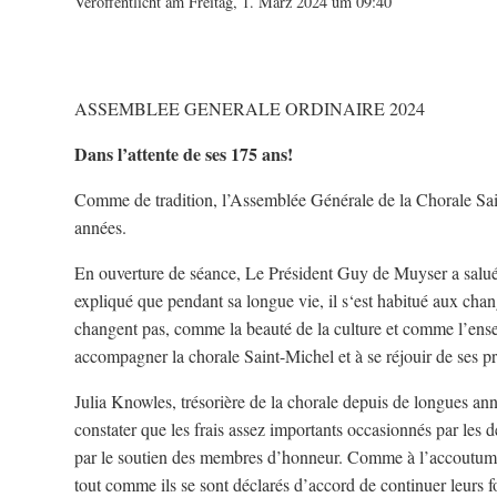
Veröffentlicht am Freitag, 1. März 2024 um 09:40
ASSEMBLEE GENERALE ORDINAIRE 2024
Dans l’attente de ses 175 ans!
Comme de tradition, l’Assemblée Générale de la Chorale Sain
années.
En ouverture de séance, Le Président Guy de Muyser a salué l
expliqué que pendant sa longue vie, il s‘est habitué aux cha
changent pas, comme la beauté de la culture et comme l’ensem
accompagner la chorale Saint-Michel et à se réjouir de ses pr
Julia Knowles, trésorière de la chorale depuis de longues anné
constater que les frais assez importants occasionnés par les 
par le soutien des membres d’honneur. Comme à l’accoutumée, 
tout comme ils se sont déclarés d’accord de continuer leurs