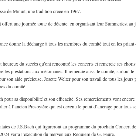
esse de Minuit, une tradition créée en 1967.
 offert une journée toute de détente, en organisant leur Summerfest au 
tance donne la décharge à tous les membres du comité tout en les priant
st heureux du succès qu’ont rencontré les concerts et remercie ses choris
lles prestations aux mélomanes. Il remercie aussi le comité, surtout le 
r son aide précieuse, Josette Welter pour son travail de tous les jours 
bres du comité.
h pour sa disponibilité et son efficacité. Ses remerciements vont encore 
aller à l’ancien Presbytère qui est devenu le point d’ancrage pour tous s
cantates de J.S.Bach qui figureront au programme du prochain Concert d
t 2024 verra l’exécution du merveilleux Requiem de G. Fauré.