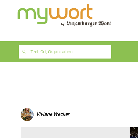
1
month
free
Text, Ort, Organisation
Viviane Wecker