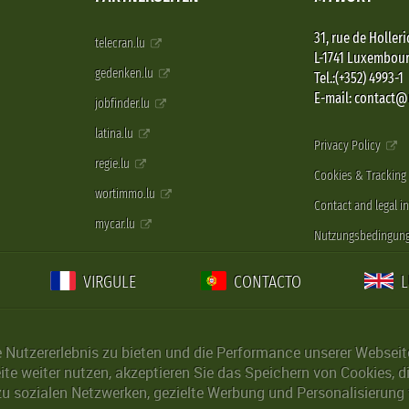
31, rue de Holleri
telecran.lu
L-1741 Luxembou
gedenken.lu
Tel.:(+352) 4993-1
E-mail: contact
jobfinder.lu
latina.lu
Privacy Policy
regie.lu
Cookies & Tracking
wortimmo.lu
Contact and legal i
mycar.lu
Nutzungsbedingun
VIRGULE
CONTACTO
Nutzererlebnis zu bieten und die Performance unserer Webseite 
ite weiter nutzen, akzeptieren Sie das Speichern von Cookies, 
u sozialen Netzwerken, gezielte Werbung und Personalisierung 