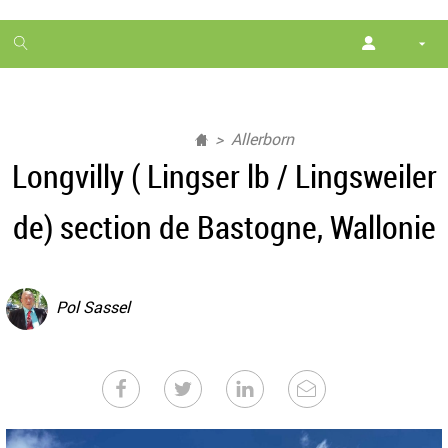
1
month
free
Allerborn
Longvilly ( Lingser lb / Lingsweiler
de) section de Bastogne, Wallonie
Pol Sassel