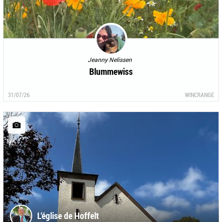
Jeanny Nelissen
Blummewiss
31/07/26
WINCRANGE
L‘église de Hoffelt