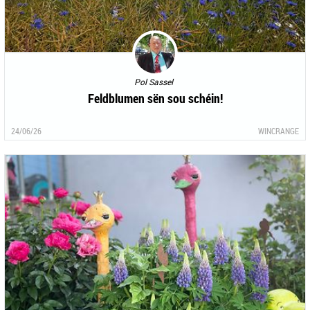
Pol Sassel
Feldblumen sën sou schéin!
24/06/26
WINCRANGE