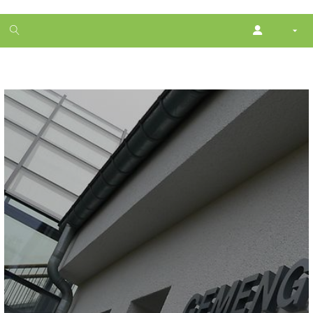
1
month
free