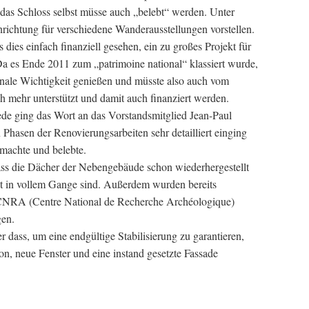
as Schloss selbst müsse auch „belebt“ werden. Unter
nrichtung für verschiedene Wanderausstellungen vorstellen.
 dies einfach finanziell gesehen, ein zu großes Projekt für
a es Ende 2011 zum „patrimoine national“ klassiert wurde,
nale Wichtigkeit genießen und müsste also auch vom
h mehr unterstützt und damit auch finanziert werden.
ede ging das Wort an das Vorstandsmitglied Jean-Paul
Phasen der Renovierungsarbeiten sehr detailliert einging
 machte und belebte.
s die Dächer der Nebengebäude schon wiederhergestellt
st in vollem Gange sind. Außerdem wurden bereits
CNRA (Centre National de Recherche Archéologique)
en.
dass, um eine endgültige Stabilisierung zu garantieren,
on, neue Fenster und eine instand gesetzte Fassade