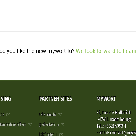
o you like the new mywort.lu?
We look forward to heari
ISING
PARTNER SITES
MYWORT
31, rue de Hollerich
 ads
telecran.lu
L-1741 Luxembourg
pbar.online.offers
gedenken.lu
Tel.:(+352) 4993-1
E-mail: contact@myw
jobfinder.lu