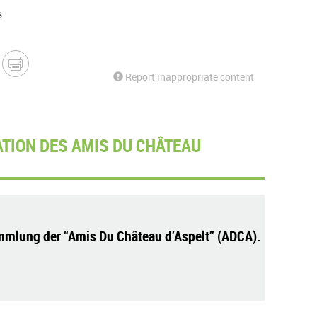
s
Report inappropriate content
TION DES AMIS DU CHÂTEAU
mlung der “Amis Du Château d’Aspelt” (ADCA).