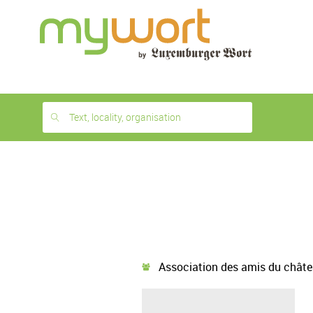
1
month
free
Text, locality, organisation
Association des amis du château