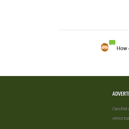
How d
ADVERT
Classified
service.to