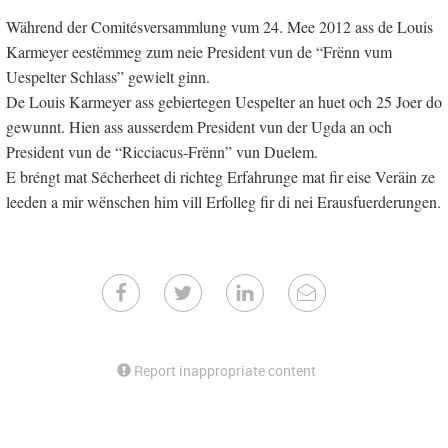
Während der Comitésversammlung vum 24. Mee 2012 ass de Louis
Karmeyer eestëmmeg zum neie President vun de “Frënn vum
Uespelter Schlass” gewielt ginn.
De Louis Karmeyer ass gebiertegen Uespelter an huet och 25 Joer do
gewunnt. Hien ass ausserdem President vun der Ugda an och
President vun de “Ricciacus-Frënn” vun Duelem.
E bréngt mat Sécherheet di richteg Erfahrunge mat fir eise Veräin ze
leeden a mir wënschen him vill Erfolleg fir di nei Erausfuerderungen.
Report inappropriate content