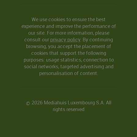
We use cookies to ensure the best
experience and improve the performance of
our site. For more information, please
consult our
privacy policy
. By continuing
browsing, you accept the placement of
cookies that support the following
purposes: usage statistics, connection to
social networks, targeted advertising and
personalisation of content.
2026 Mediahuis Luxembourg S.A. All
©
rights reserved