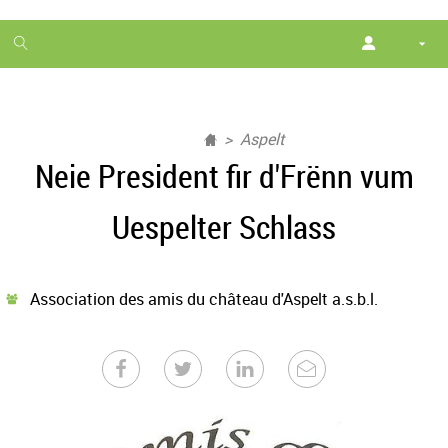
1
month
free
Aspelt
Neie President fir d'Frënn vum
Uespelter Schlass
Association des amis du château d'Aspelt a.s.b.l.