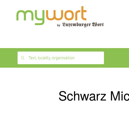
1
month
free
Text, locality, organisation
Schwarz Mic