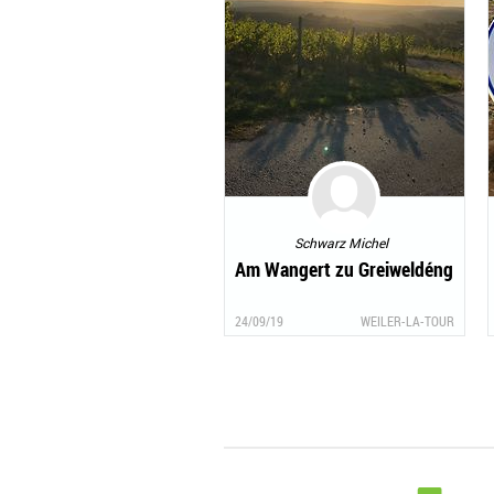
Schwarz Michel
Am Wangert zu Greiweldéng
24/09/19
WEILER-LA-TOUR