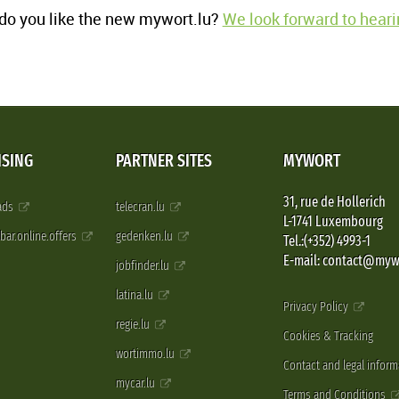
o you like the new mywort.lu?
We look forward to heari
ISING
PARTNER SITES
MYWORT
31, rue de Hollerich
 ads
telecran.lu
L-1741 Luxembourg
pbar.online.offers
gedenken.lu
Tel.:(+352) 4993-1
E-mail: contact@myw
jobfinder.lu
latina.lu
Privacy Policy
regie.lu
Cookies & Tracking
wortimmo.lu
Contact and legal inform
mycar.lu
Terms and Conditions