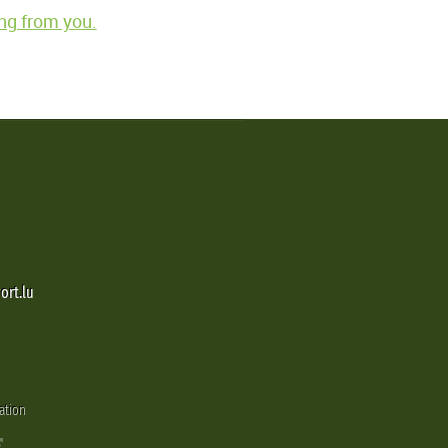
ng from you.
ort.lu
ation