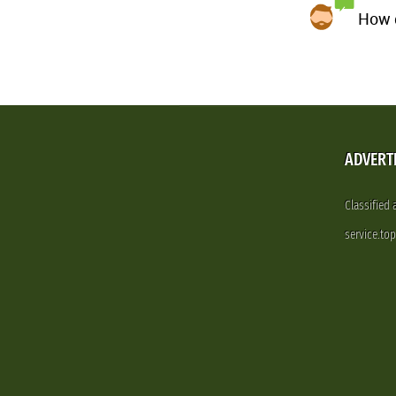
How d
ADVERT
Classified
service.to