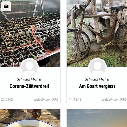
Schwarz Michel
Schwarz Michel
Corona-Zäitverdreif
Am Goart vergiess
25/03/20
WEILER-LA-TOUR
14/12/19
WEILER-LA-TOUR