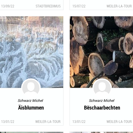
13/09/22
STADTBREDIMUS
15/07/22
WEILER-LA-TOUR
Schwarz Michel
Schwarz Michel
Äisblummen
Bëschaarbechten
13/01/22
WEILER-LA-TOUR
13/01/22
WEILER-LA-TOUR