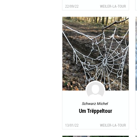
22/09/22
WEILER-LA-TOUR
Schwarz Michel
Um Trëppeltour
13/01/22
WEILER-LA-TOUR