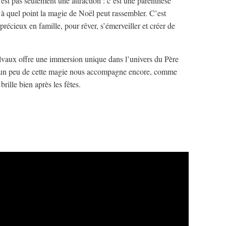
t pas seulement une attraction : c’est une parenthèse
 à quel point la magie de Noël peut rassembler. C’est
récieux en famille, pour rêver, s’émerveiller et créer de
lvaux offre une immersion unique dans l’univers du Père
n, un peu de cette magie nous accompagne encore, comme
rille bien après les fêtes.