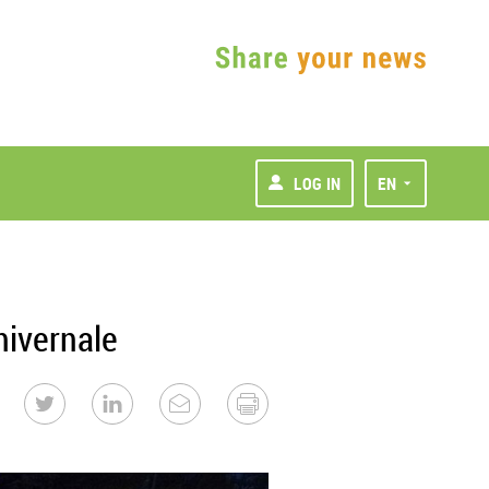
LOG IN
EN
hivernale