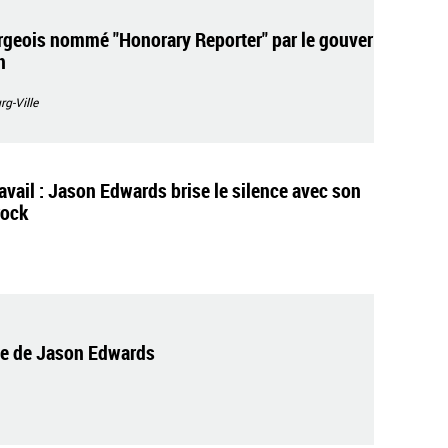
eois nommé "Honorary Reporter" par le gouver
n
g-Ville
vail : Jason Edwards brise le silence avec son
rock
de de Jason Edwards