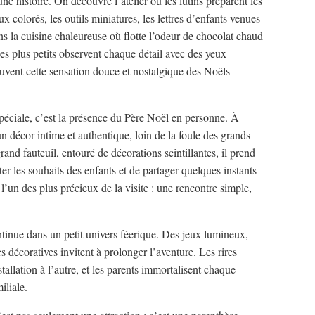
e histoire. On découvre l’atelier où les lutins préparent les
x colorés, les outils miniatures, les lettres d’enfants venues
ns la cuisine chaleureuse où flotte l’odeur de chocolat chaud
 Les plus petits observent chaque détail avec des yeux
rouvent cette sensation douce et nostalgique des Noëls
spéciale, c’est la présence du Père Noël en personne. À
un décor intime et authentique, loin de la foule des grands
nd fauteuil, entouré de décorations scintillantes, il prend
ter les souhaits des enfants et de partager quelques instants
un des plus précieux de la visite : une rencontre simple,
inue dans un petit univers féerique. Des jeux lumineux,
s décoratives invitent à prolonger l’aventure. Les rires
tallation à l’autre, et les parents immortalisent chaque
iliale.