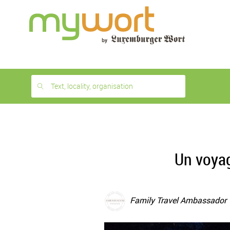
1
month
free
Text, locality, organisation
Un voyag
Family Travel Ambassador