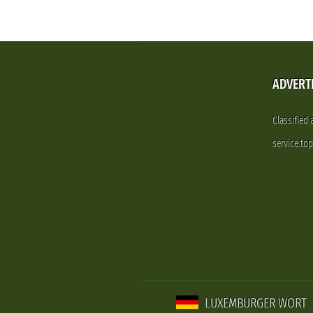
ADVERT
Classified
service.to
LUXEMBURGER WORT