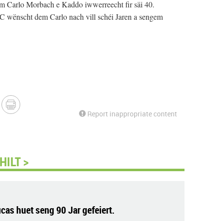
em Carlo Morbach e Kaddo iwwerreecht fir säi 40.
C wënscht dem Carlo nach vill schéi Jaren a sengem
Report inappropriate content
ILT >
cas huet seng 90 Jar gefeiert.