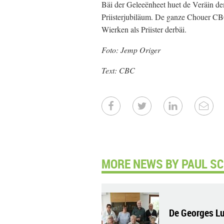
Bäi der Geleeënheet huet de Veräin d
Priisterjubiläum. De ganze Chouer CB
Wierken als Priister derbäi.
Foto: Jemp Origer
Text: CBC
MORE NEWS BY PAUL SCH
De Georges Lu