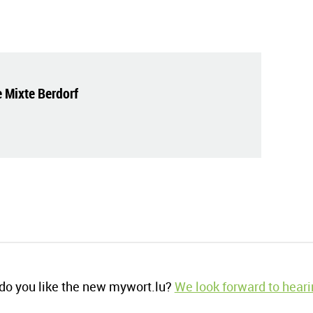
e Mixte Berdorf
o you like the new mywort.lu?
We look forward to heari