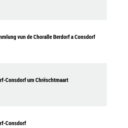
mlung vun de Choralle Berdorf a Consdorf
orf-Consdorf um Chrëschtmaart
rf-Consdorf