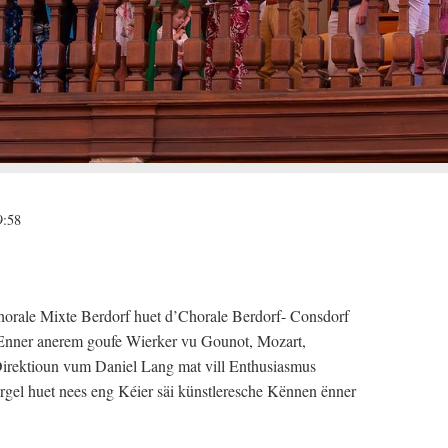
9:58
orale Mixte Berdorf huet d’Chorale Berdorf- Consdorf
Enner anerem goufe Wierker vu Gounot, Mozart,
irektioun vum Daniel Lang mat vill Enthusiasmus
gel huet nees eng Kéier säi künstleresche Kënnen ënner