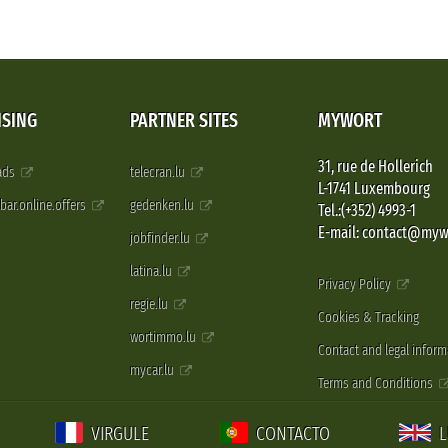
ISING
PARTNER SITES
MYWORT
31, rue de Hollerich
 ads
telecran.lu
L-1741 Luxembourg
pbar.online.offers
gedenken.lu
Tel.:(+352) 4993-1
E-mail: contact@myw
jobfinder.lu
latina.lu
Privacy Policy
regie.lu
Cookies & Tracking
wortimmo.lu
Contact and legal inform
mycar.lu
Terms and Conditions
VIRGULE
CONTACTO