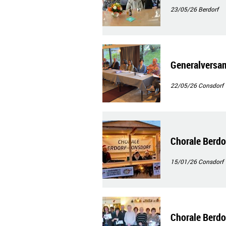
23/05/26
Berdorf
Generalversam
22/05/26
Consdorf
Chorale Berd
15/01/26
Consdorf
Chorale Berdo