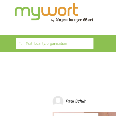
1
month
free
Text, locality, organisation
Paul Schilt