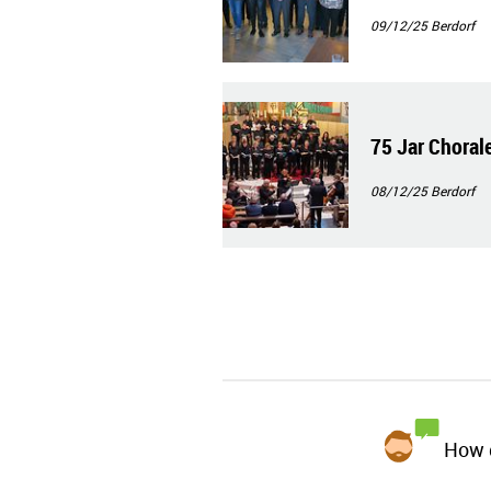
09/12/25
Berdorf
75 Jar Choral
08/12/25
Berdorf
How d