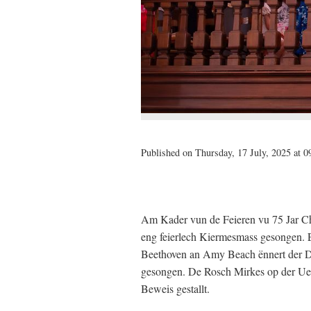
Published on Thursday, 17 July, 2025 at 0
Am Kader vun de Feieren vu 75 Jar Ch
eng feierlech Kiermesmass gesongen. 
Beethoven an Amy Beach ënnert der D
gesongen. De Rosch Mirkes op der Uer
Beweis gestallt.