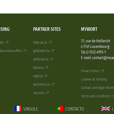
ISING
PARTNER SITES
MYWORT
31, rue de Hollerich
 ads
telecran.lu
L-1741 Luxembourg
pbar.online.offers
gedenken.lu
Tel.:(+352) 4993-1
E-mail: contact@myw
jobfinder.lu
latina.lu
Privacy Policy
regie.lu
Cookies & Tracking
wortimmo.lu
Contact and legal inform
mycar.lu
Terms and Conditions
VIRGULE
CONTACTO