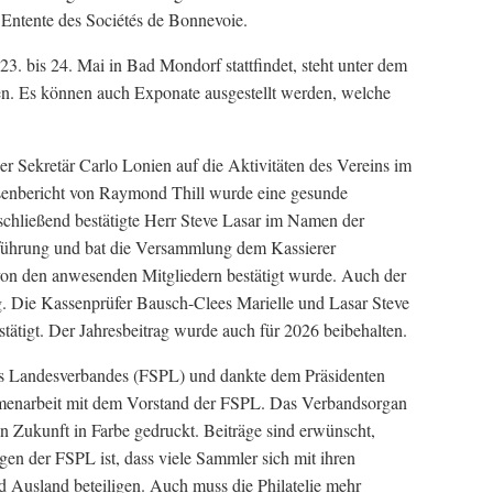
 Entente des Sociétés de Bonnevoie.
3. bis 24. Mai in Bad Mondorf stattfindet, steht unter dem
en. Es können auch Exponate ausgestellt werden, welche
er Sekretär Carlo Lonien auf die Aktivitäten des Vereins im
senbericht von Raymond Thill wurde eine gesunde
nschließend bestätigte Herr Steve Lasar im Namen der
führung und bat die Versammlung dem Kassierer
von den anwesenden Mitgliedern bestätigt wurde. Auch der
. Die Kassenprüfer Bausch-Clees Marielle und Lasar Steve
tätigt. Der Jahresbeitrag wurde auch für 2026 beibehalten.
es Landesverbandes (FSPL) und dankte dem Präsidenten
menarbeit mit dem Vorstand der FSPL. Das Verbandsorgan
n Zukunft in Farbe gedruckt. Beiträge sind erwünscht,
egen der FSPL ist, dass viele Sammler sich mit ihren
 Ausland beteiligen. Auch muss die Philatelie mehr