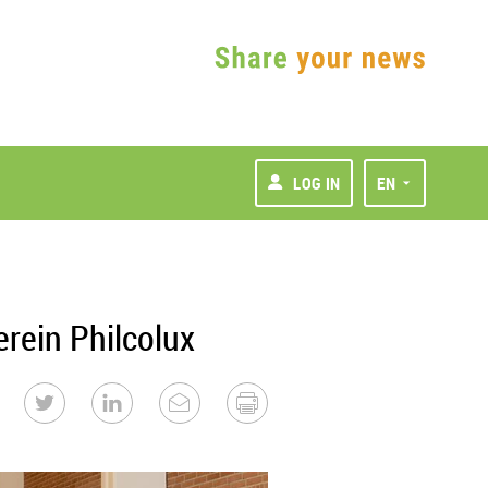
LOG IN
EN
ein Philcolux