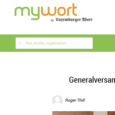
1
month
free
Text, locality, organisation
Generalversa
Roger Thill