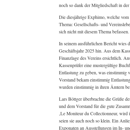
noch so dank der Mitgliedschaft in der
Die diesjährige Exphimo, welche vom 2
Thema: Gesellschafts- und Vereinsleb
sich nicht mit diesem Thema befassen.
In seinem ausführlichen Bericht wies d
Geschäftsjahr 2025 hin. Aus dem Kas
Finanzlage des Vereins ersichtlich. A
Kassenprüfer eine mustergültige Buch
Entlastung zu geben, was einstimmig 
Vorstand bekam einstimmig Entlastung
wurden einstimmig in ihren Ämtern bes
Lars Böttger überbrachte die Grüße d
und dem Vorstand für die gute Zusam
‚Le Moniteur du Collectionneur, wird i
seien sie auch noch so klein. Ein Anli
Exponaten an Ausstellungen im In- und