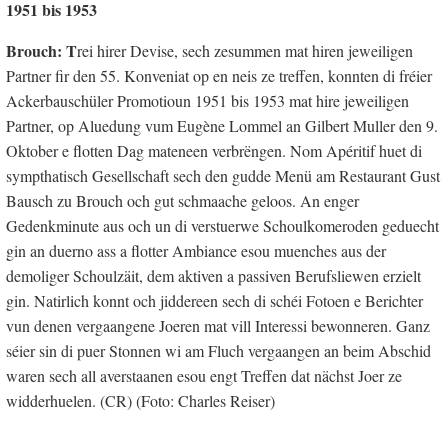
1951 bis 1953
Brouch: T
rei hirer Devise, sech zesummen mat hiren jeweiligen
Partner fir den 55. Konveniat op en neis ze treffen, konnten di fréier
Ackerbauschüler Promotioun 1951 bis 1953 mat hire jeweiligen
Partner, op Aluedung vum Eugène Lommel an Gilbert Muller den 9.
Oktober e flotten Dag mateneen verbrëngen. Nom Apéritif huet di
sympthatisch Gesellschaft sech den gudde Menü am Restaurant Gust
Bausch zu Brouch och gut schmaache geloos. An enger
Gedenkminute aus och un di verstuerwe Schoulkomeroden geduecht
gin an duerno ass a flotter Ambiance esou muenches aus der
demoliger Schoulzäit, dem aktiven a passiven Berufsliewen erzielt
gin. Natirlich konnt och jiddereen sech di schéi Fotoen e Berichter
vun denen vergaangene Joeren mat vill Interessi bewonneren. Ganz
séier sin di puer Stonnen wi am Fluch vergaangen an beim Abschid
waren sech all averstaanen esou engt Treffen dat nächst Joer ze
widderhuelen. (CR) (Foto: Charles Reiser)