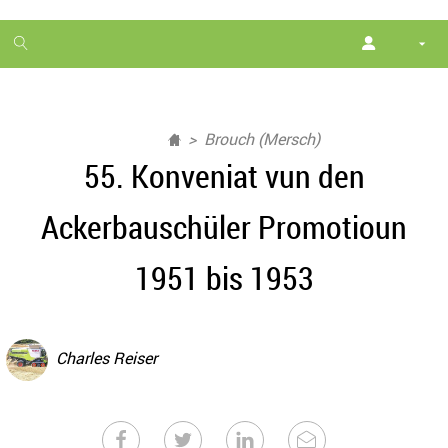
1
month
free
Brouch (Mersch)
55. Konveniat vun den
Ackerbauschüler Promotioun
1951 bis 1953
Charles Reiser