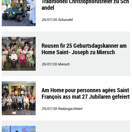
Traditionell Christophorusfeier zu Sch
andel
26/07/26
Schandel
Rousen fir 25 Geburtsdagskanner am
Home Saint- Joseph zu Miersch
26/07/26
Mersch
Am Home pour personnes agées Saint
François ass mat 27 Jubilaren gefeiert
gin
25/07/26
Redange/Attert