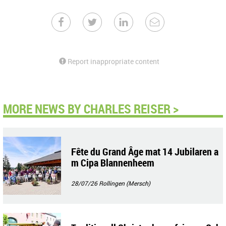
Report inappropriate content
MORE NEWS BY CHARLES REISER >
Fête du Grand Âge mat 14 Jubilaren a
m Cipa Blannenheem
28/07/26
Rollingen (Mersch)