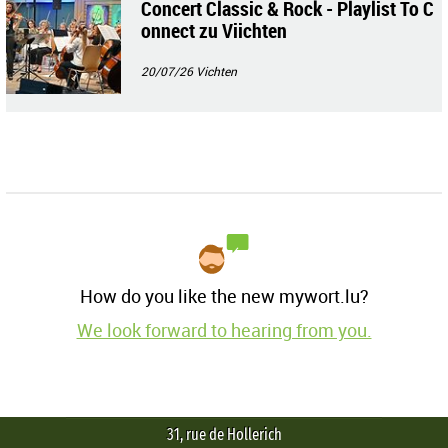
Concert Classic & Rock - Playlist To C
onnect zu Viichten
20/07/26
Vichten
How do you like the new mywort.lu?
We look forward to hearing from you.
31, rue de Hollerich