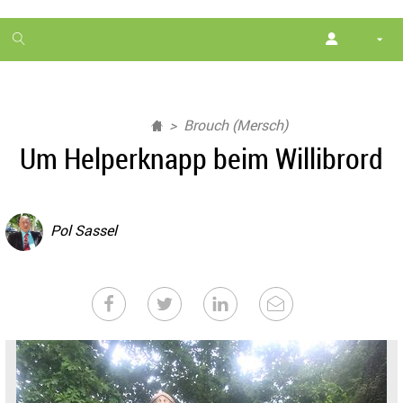
1
month
free
Brouch (Mersch)
Um Helperknapp beim Willibrord
Pol Sassel