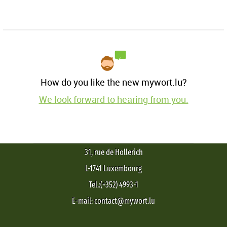
How do you like the new mywort.lu?
We look forward to hearing from you.
31, rue de Hollerich
L-1741 Luxembourg
Tel.:(+352) 4993-1
E-mail: contact@mywort.lu