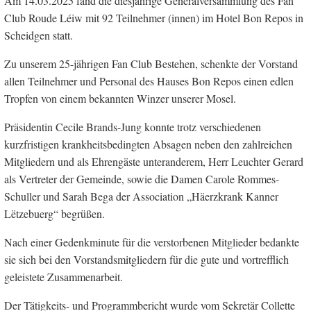
Am 14.03.2025 fand die diesjährige Generalversammlung des Fan
Club Roude Léiw mit 92 Teilnehmer (innen) im Hotel Bon Repos in
Scheidgen statt.
Zu unserem 25-jährigen Fan Club Bestehen, schenkte der Vorstand
allen Teilnehmer und Personal des Hauses Bon Repos einen edlen
Tropfen von einem bekannten Winzer unserer Mosel.
Präsidentin Cecile Brands-Jung konnte trotz verschiedenen
kurzfristigen krankheitsbedingten Absagen neben den zahlreichen
Mitgliedern und als Ehrengäste unteranderem, Herr Leuchter Gerard
als Vertreter der Gemeinde, sowie die Damen Carole Rommes-
Schuller und Sarah Bega der Association „Häerzkrank Kanner
Lëtzebuerg“ begrüßen.
Nach einer Gedenkminute für die verstorbenen Mitglieder bedankte
sie sich bei den Vorstandsmitgliedern für die gute und vortrefflich
geleistete Zusammenarbeit.
Der Tätigkeits- und Programmbericht wurde vom Sekretär Collette