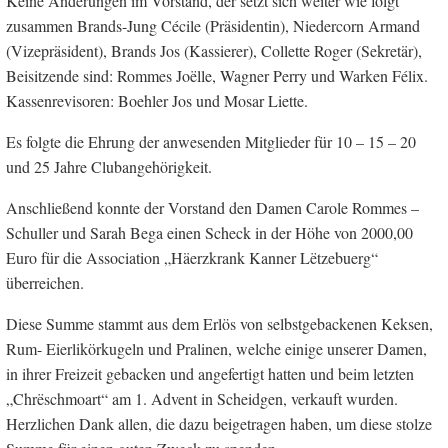
Keine Änderungen im Vorstand, der setzt sich weiter wie folgt
zusammen Brands-Jung Cécile (Präsidentin), Niedercorn Armand
(Vizepräsident), Brands Jos (Kassierer), Collette Roger (Sekretär),
Beisitzende sind: Rommes Joëlle, Wagner Perry und Warken Félix.
Kassenrevisoren: Boehler Jos und Mosar Liette.
Es folgte die Ehrung der anwesenden Mitglieder für 10 – 15 – 20
und 25 Jahre Clubangehörigkeit.
Anschließend konnte der Vorstand den Damen Carole Rommes –
Schuller und Sarah Bega einen Scheck in der Höhe von 2000,00
Euro für die Association „Häerzkrank Kanner Lëtzebuerg“
überreichen.
Diese Summe stammt aus dem Erlös von selbstgebackenen Keksen,
Rum- Eierlikörkugeln und Pralinen, welche einige unserer Damen,
in ihrer Freizeit gebacken und angefertigt hatten und beim letzten
„Chrëschmoart“ am 1. Advent in Scheidgen, verkauft wurden.
Herzlichen Dank allen, die dazu beigetragen haben, um diese stolze