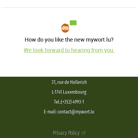
How do you like the new mywort.lu?
We look forward to hearing from you.
31, rue de Hollerich
L-1741 Luxembourg
Tel.:(+352) 4993-1
E-mail: contact@mywort.lu
Privacy Policy