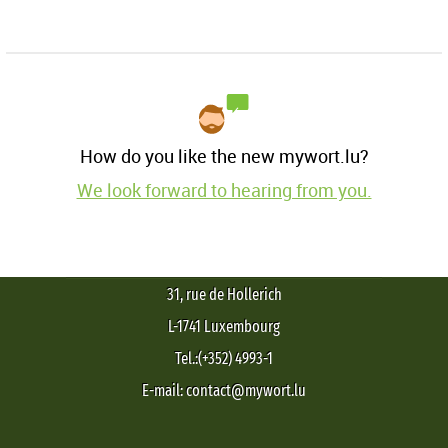
How do you like the new mywort.lu?
We look forward to hearing from you.
31, rue de Hollerich
L-1741 Luxembourg
Tel.:(+352) 4993-1
E-mail: contact@mywort.lu