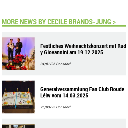
MORE NEWS BY CECILE BRANDS-JUNG >
Festliches Weihnachtskonzert mit Rud
y Giovannini am 19.12.2025
04/01/26
Consdorf
Generalversammlung Fan Club Roude
Léiw vom 14.03.2025
25/03/25
Consdorf