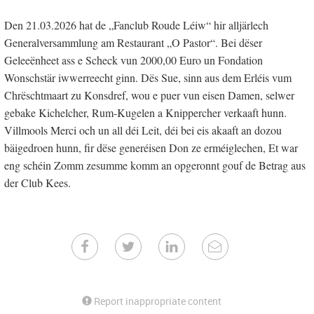
Den 21.03.2026 hat de „Fanclub Roude Léiw“ hir alljärlech
Generalversammlung am Restaurant „O Pastor“. Bei dëser
Geleeënheet ass e Scheck vun 2000,00 Euro un Fondation
Wonschstär iwwerreecht ginn. Dës Sue, sinn aus dem Erléis vum
Chrëschtmaart zu Konsdref, wou e puer vun eisen Damen, selwer
gebake Kichelcher, Rum-Kugelen a Knippercher verkaaft hunn.
Villmools Merci och un all déi Leit, déi bei eis akaaft an dozou
bäigedroen hunn, fir dëse generéisen Don ze erméiglechen, Et war
eng schéin Zomm zesumme komm an opgeronnt gouf de Betrag aus
der Club Kees.
Report inappropriate content