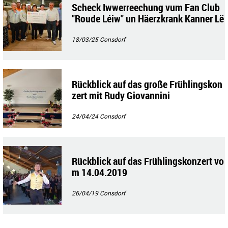
Scheck Iwwerreechung vum Fan Club
"Roude Léiw" un Häerzkrank Kanner Lë
tzebuerg
18/03/25
Consdorf
Rückblick auf das große Frühlingskon
zert mit Rudy Giovannini
24/04/24
Consdorf
Rückblick auf das Frühlingskonzert vo
m 14.04.2019
26/04/19
Consdorf