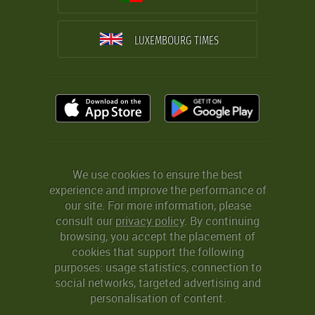
LUXEMBOURG TIMES
We use cookies to ensure the best
experience and improve the performance of
our site. For more information, please
consult our
privacy policy
. By continuing
browsing, you accept the placement of
cookies that support the following
purposes: usage statistics, connection to
social networks, targeted advertising and
personalisation of content.