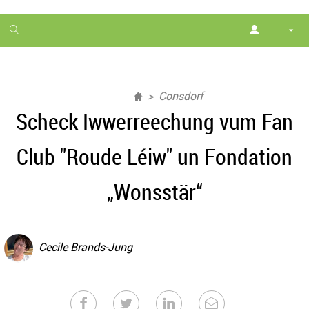
1
month
free
Consdorf
Scheck Iwwerreechung vum Fan
Club "Roude Léiw" un Fondation
„Wonsstär“
Cecile Brands-Jung