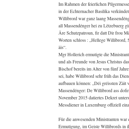
Im Rahmen der feierlichen Pilgermess
in der Echternacher Basilika verkünde
Willibrord war ganz laang Massendénger 
all Massendénger hei zu Lëtzebuerg gi
Äre Schutzpatroun, fir datt Dir frou Më
Worten schloss : „Hellege Willibrord,
äis“.
Mgr Hollerich ermutigte die Ministrant
und als Freunde von Jesus Christus da
Bischof bereits im Alter von fünf Jahr
sei, habe Willibrord sehr früh das Die
aufbauen können: „Déi gréissten Zäit 
Massendénger: De Willibrord ass dofir ä
November 2015 datiertes Dekret unters
Messdiener in Luxemburg offiziell ein
Für die anwesenden Ministranten war 
Ermutigung, im Geiste Willibrords in 