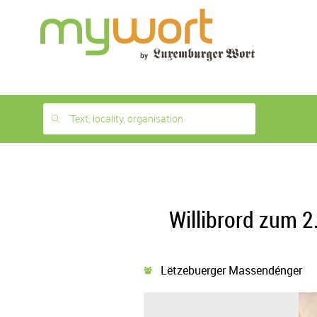
1
month
free
Text, locality, organisation
Willibrord zum 
Lëtzebuerger Massendénger