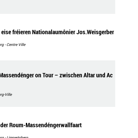
 eise fréieren Nationalaumônier Jos.Weisgerber
 - Centre Ville
Massendénger on Tour – zwischen Altar und Ac
g-Ville
n der Roum-Massendéngerwallfaart
g - Limpertsberg