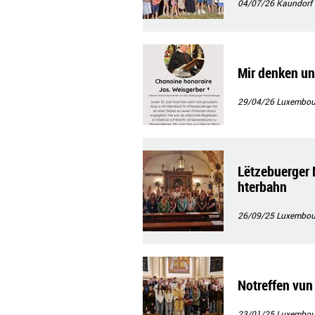
04/07/26
Kaundorf
Mir denken un
29/04/26
Luxembourg
Lëtzebuerger 
hterbahn
26/09/25
Luxembour
Notreffen vu
23/01/25
Luxembour