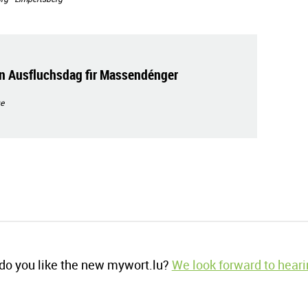
n Ausfluchsdag fir Massendénger
e
o you like the new mywort.lu?
We look forward to heari