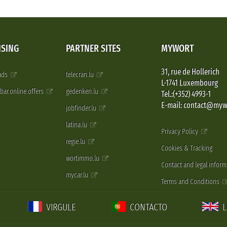
ISING
PARTNER SITES
MYWORT
31, rue de Hollerich
 ads
telecran.lu
L-1741 Luxembourg
pbar.online.offers
gedenken.lu
Tel.:(+352) 4993-1
E-mail: contact@myw
jobfinder.lu
latina.lu
Privacy Policy
regie.lu
Cookies & Tracking
wortimmo.lu
Contact and legal inform
mycar.lu
Terms and Conditions
VIRGULE
CONTACTO