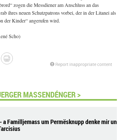
ibrord“ zogen die Messdiener am Anschluss an das
ab ihres neuen Schutzpatrons vorbei, der in der Litanei als
n der Kinder“ angerufen wird.
René Scho)
Report inappropriate content
UERGER MASSENDÉNGER >
- a Familljemass um Permësknupp denke mir un
Tarcisius