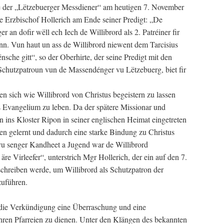
e der „Lëtzebuerger Messdiener“ am heutigen 7. November
te Erzbischof Hollerich am Ende seiner Predigt: „De
an dofir wëll ech Iech de Willibrord als 2. Patréiner fir
nn. Vun haut un ass de Willibrord niewent dem Tarcisius
nsche gitt“, so der Oberhirte, der seine Predigt mit den
 Schutzpatroun vun de Massendénger vu Lëtzebuerg, biet fir
en sich wie Willibrord von Christus begeistern zu lassen
s Evangelium zu leben. Da der spätere Missionar und
en ins Kloster Ripon in seiner englischen Heimat eingetreten
nen gelernt und dadurch eine starke Bindung zu Christus
vu senger Kandheet a Jugend war de Willibrord
re Virleefer“, unterstrich Mgr Hollerich, der ein auf den 7.
chreiben werde, um Willibrord als Schutzpatron der
zuführen.
die Verkündigung eine Überraschung und eine
ihren Pfarreien zu dienen. Unter den Klängen des bekannten