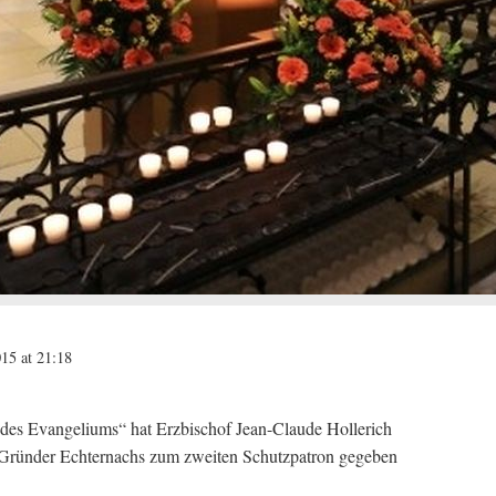
15 at 21:18
 des Evangeliums“ hat Erzbischof Jean-Claude Hollerich
 Gründer Echternachs zum zweiten Schutzpatron gegeben