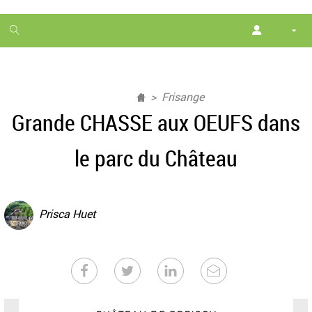
1
month
free
Frisange
Grande CHASSE aux OEUFS dans
le parc du Château
Prisca Huet