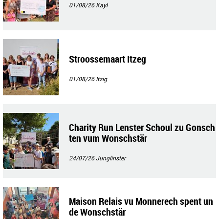
01/08/26
Kayl
Stroossemaart Itzeg
01/08/26
Itzig
Charity Run Lenster Schoul zu Gonsch
ten vum Wonschstär
24/07/26
Junglinster
Maison Relais vu Monnerech spent un
de Wonschstär