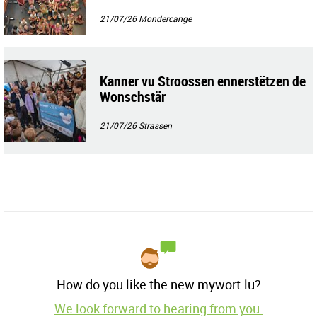
21/07/26
Mondercange
Kanner vu Stroossen ennerstëtzen de
Wonschstär
21/07/26
Strassen
How do you like the new mywort.lu?
We look forward to hearing from you.