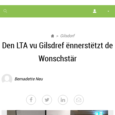
1
month
free
Gilsdorf
Den LTA vu Gilsdref ënnerstëtzt de
Wonschstär
Bernadette Neu