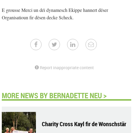
E grousse Merci un déi dynamesch Ekippe hannert dëser
Organisatioun fir dësen decke Scheck.
Report inappropriate content
MORE NEWS BY BERNADETTE NEU >
Charity Cross Kayl fir de Wonschstär