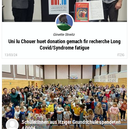
Ginette Streitz
Uni lu Chouer huet donation gemach fir recherche Long
Covid/Syndrome fatigue
13/03/24
ITZIG
SchülerInnen aus Itziger Grundschule spendeten
4 000€