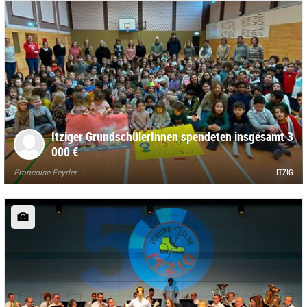
Itziger GrundschülerInnen spendeten insgesamt 3
000 €
Francoise Feyder
ITZIG