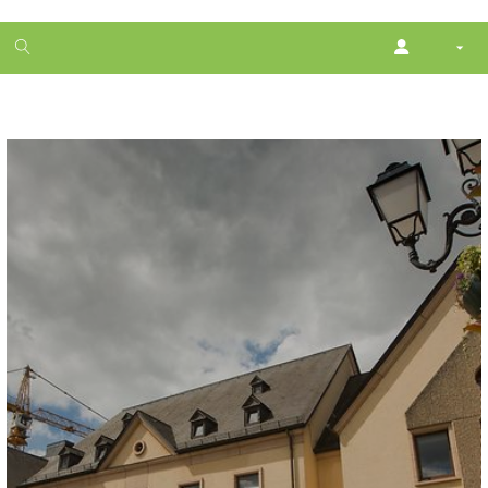
1
month
free