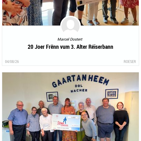
Marcel Dostert
20 Joer Frënn vum 3. Alter Réiserbann
04/08/26
ROESER