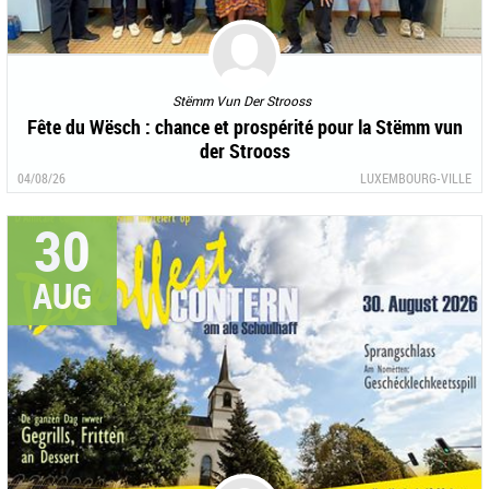
Stëmm Vun Der Strooss
Fête du Wësch : chance et prospérité pour la Stëmm vun
der Strooss
04/08/26
LUXEMBOURG-VILLE
30
AUG