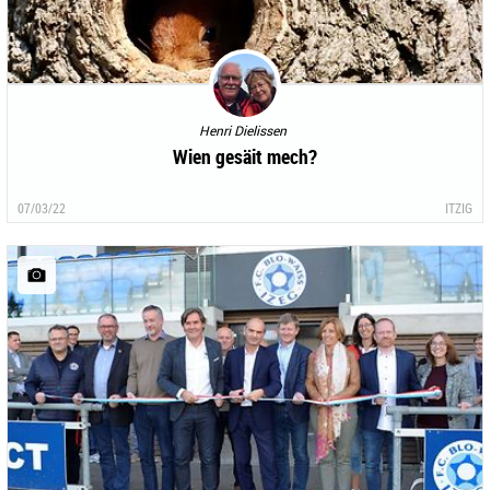
Henri Dielissen
Wien gesäit mech?
07/03/22
ITZIG