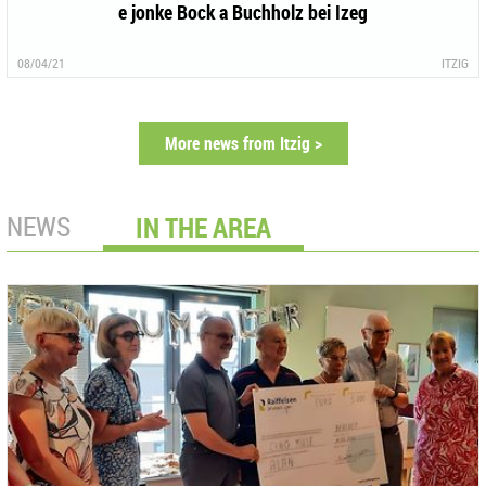
e jonke Bock a Buchholz bei Izeg
08/04/21
ITZIG
More news from Itzig >
NEWS
IN THE AREA