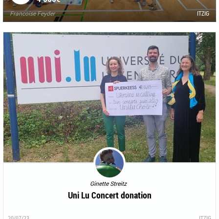
Francoise Feyder
ITZIG
Ginette Streitz
Uni Lu Concert donation
20/07/23
ITZIG