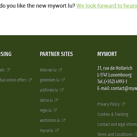
o you like the new mywort.lu?
We look forward to heari
ISING
PARTNER SITES
MYWORT
31, rue de Hollerich
 ads
telecran.lu
L-1741 Luxembourg
pbar.online.offers
gedenken.lu
Tel.:(+352) 4993-1
E-mail: contact@myw
jobfinder.lu
latina.lu
Privacy Policy
regie.lu
Cookies & Tracking
wortimmo.lu
Contact and legal inform
mycar.lu
Terms and Conditions