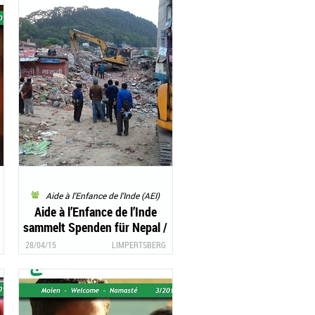
Aide à l'Enfance de l'Inde (AEI)
Aide à l’Enfance de l’Inde
sammelt Spenden für Nepal /
Aide à l’Enfance de l’Inde
28/04/15
LIMPERTSBERG
collecte des fonds pour le
Népal