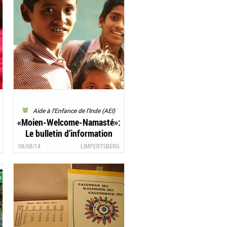
Aide à l'Enfance de l'Inde (AEI)
«Moien-Welcome-Namasté»:
Le bulletin d’information
3/2014 d’«Aide à l’Enfance de
08/08/14
LIMPERTSBERG
l’Inde» est là!