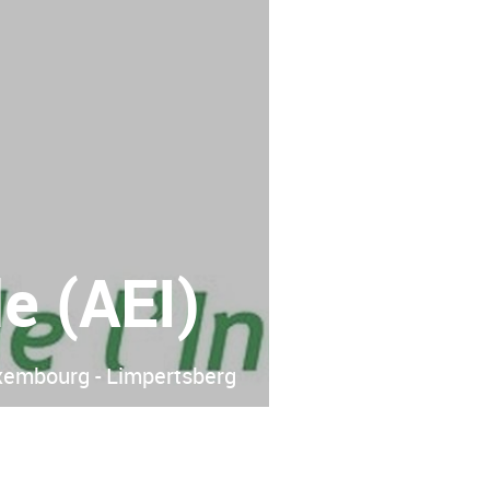
de (AEI)
embourg - Limpertsberg