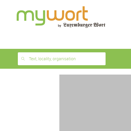
1
month
free
Text, locality, organisation