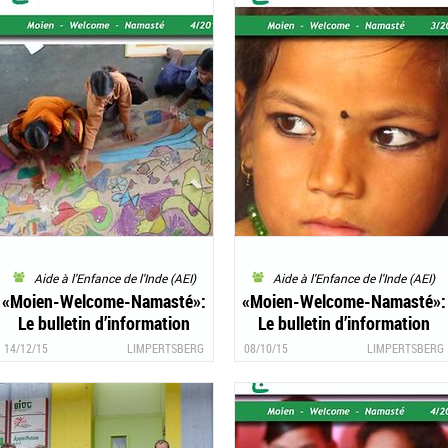
Aide à l'Enfance de l'Inde (AEI)
Aide à l'Enfance de l'Inde (AEI)
«Moien-Welcome-Namasté»:
«Moien-Welcome-Namasté»:
Le bulletin d’information
Le bulletin d’information
4/2015 d’«Aide à l’Enfance de
3/2015 d’«Aide à l’Enfance de
14/12/15
LIMPERTSBERG
08/10/15
LIMPERTSBERG
l’Inde» est là!
l’Inde» est là!