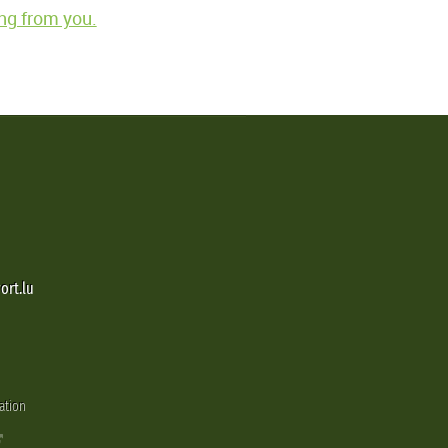
ng from you.
ort.lu
ation