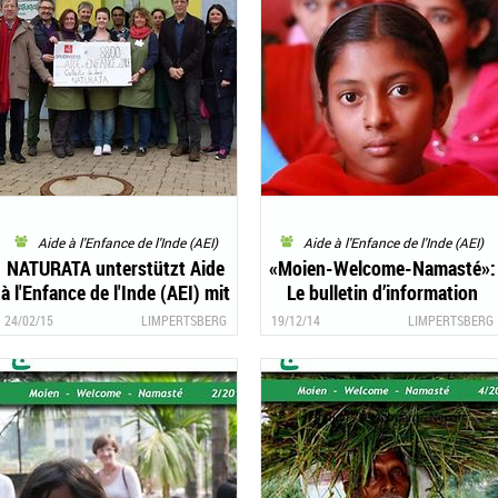
Aide à l'Enfance de l'Inde (AEI)
Aide à l'Enfance de l'Inde (AEI)
NATURATA unterstützt Aide
«Moien-Welcome-Namasté»:
à l'Enfance de l'Inde (AEI) mit
Le bulletin d’information
8.800 Euro
4/2014 d’«Aide à l’Enfance de
24/02/15
LIMPERTSBERG
19/12/14
LIMPERTSBERG
l’Inde» est là!