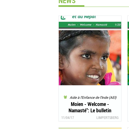
NEWS
Aide à l'Enfance de l'Inde (AEI)
Moien - Welcome -
Namasté": Le bulletin
d’information 1/2017 d’"AEIN
11/04/17
LIMPERTSBERG
- Aide à l’Enfance de l’Inde et