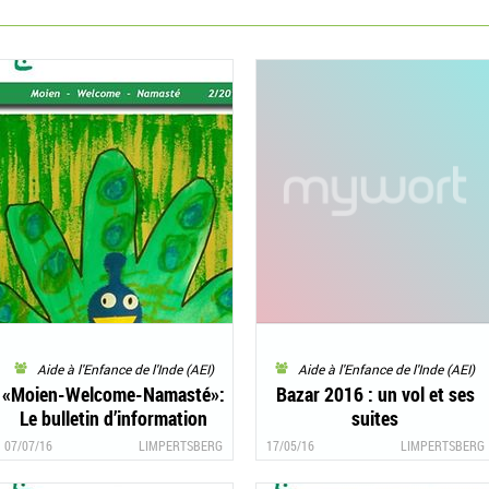
Aide à l'Enfance de l'Inde (AEI)
Aide à l'Enfance de l'Inde (AEI)
«Moien-Welcome-Namasté»:
Bazar 2016 : un vol et ses
Le bulletin d’information
suites
2/2016 d’«Aide à l’Enfance de
07/07/16
LIMPERTSBERG
17/05/16
LIMPERTSBERG
l’Inde» est là!