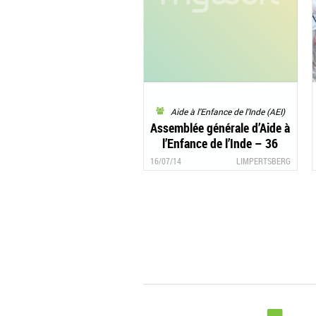
Aide à l'Enfance de l'Inde (AEI)
Assemblée générale d’Aide à
l’Enfance de l’Inde – 36
projets soutenus en Inde et
16/07/14
LIMPERTSBERG
au Népal