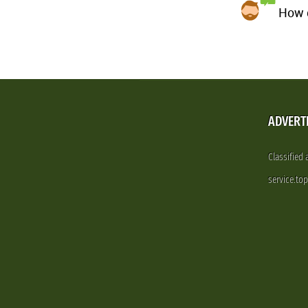
How d
ADVERT
Classified
service.to