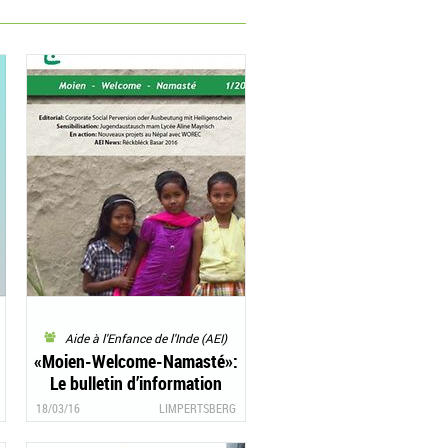
Aide à l'Enfance de l'Inde (AEI)
«Moien-Welcome-Namasté»:
Le bulletin d’information
1/2016 d’«Aide à l’Enfance de
18/03/16
LIMPERTSBERG
l’Inde» est là!