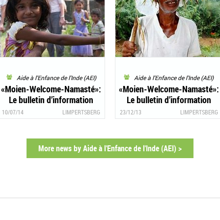
Aide à l'Enfance de l'Inde (AEI)
Aide à l'Enfance de l'Inde (AEI)
«Moien-Welcome-Namasté»:
«Moien-Welcome-Namasté»:
Le bulletin d’information
Le bulletin d’information
2/2014 d’«Aide à l’Enfance de
4/2013 d’«Aide à l’Enfance de
10/07/14
LIMPERTSBERG
23/12/13
LIMPERTSBERG
l’Inde» est là!
l’Inde» est là!
More news by Aide à l'Enfance de l'Inde (AEI) >