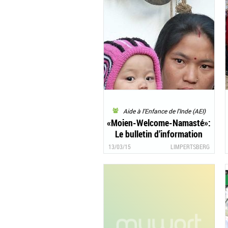
Aide à l'Enfance de l'Inde (AEI)
«Moien-Welcome-Namasté»:
Le bulletin d’information
1/2015 d’«Aide à l’Enfance de
13/03/15
LIMPERTSBERG
l’Inde» est là!