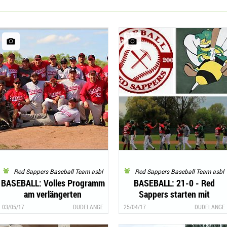
Red Sappers Baseball Team asbl
Red Sappers Baseball Team asbl
BASEBALL: Volles Programm
BASEBALL: 21-0 - Red
am verlängerten
Sappers starten mit
Wochenende
Kantersieg in die Saison
03/05/17
DUDELANGE
25/04/17
DUDELANGE