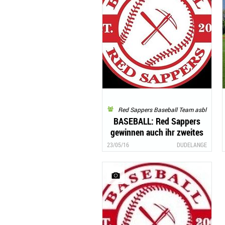
Red Sappers Baseball Team asbl
BASEBALL: Red Sappers
gewinnen auch ihr zweites
Spiel in der Landesliga
23/05/16
DUDELANGE