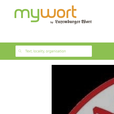
1
month
free
Text, locality, organisation