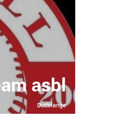
eam asbl
Dudelange