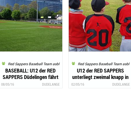
Red Sappers Baseball Team asbl
Red Sappers Baseball Team asbl
BASEBALL: U12 der RED
U12 der RED SAPPERS
SAPPERS Düdelingen fährt
unterliegt zweimal knapp in
ersten Sieg ein
Argancy
08/05/16
DUDELANGE
02/05/16
DUDELANGE