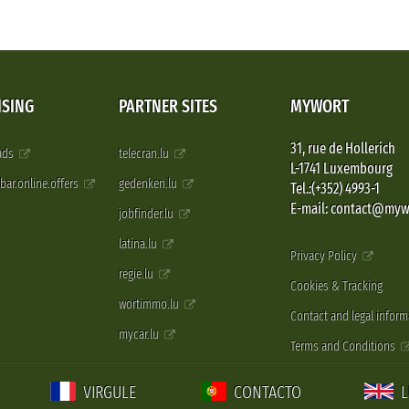
ISING
PARTNER SITES
MYWORT
31, rue de Hollerich
 ads
telecran.lu
L-1741 Luxembourg
pbar.online.offers
gedenken.lu
Tel.:(+352) 4993-1
E-mail: contact@myw
jobfinder.lu
latina.lu
Privacy Policy
regie.lu
Cookies & Tracking
wortimmo.lu
Contact and legal inform
mycar.lu
Terms and Conditions
VIRGULE
CONTACTO