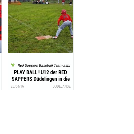
Red Sappers Baseball Team asbl
PLAY BALL ! U12 der RED
SAPPERS Düdelingen in die
Baseball-Meisterschaft
25/04/16
DUDELANGE
gestartet