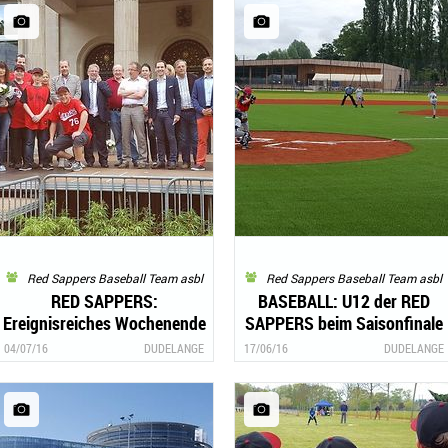
Red Sappers Baseball Team asbl
Red Sappers Baseball Team asbl
RED SAPPERS:
BASEBALL: U12 der RED
Ereignisreiches Wochenende
SAPPERS beim Saisonfinale
im sozialen und lokalen
in Strasbourg
04/07/16
DUDELANGE
17/06/16
DUDELANGE
Engagement