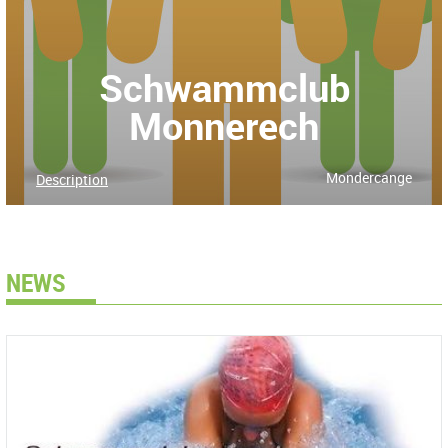
Schwammclub
Monnerech
Mondercange
Description
NEWS