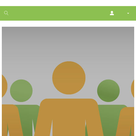
1
month
free