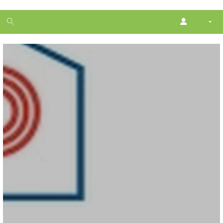
1
month
free