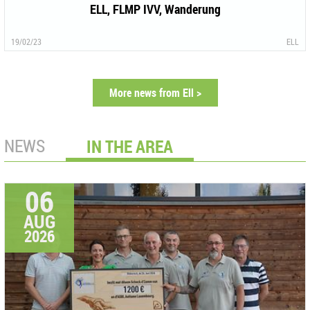
ELL, FLMP IVV, Wanderung
19/02/23
ELL
More news from Ell >
NEWS
IN THE AREA
06
AUG
2026