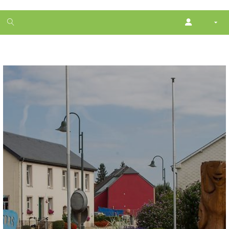
1
month
free