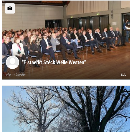
"E staerkt Stéck Wëlle Westen"
Henri Leyder
ELL