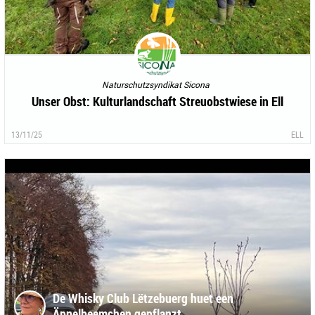
Naturschutzsyndikat Sicona
Unser Obst: Kulturlandschaft Streuobstwiese in Ell
13/11/25
ELL
De Whisky Club Lëtzebuerg huet een
Äppelbeemchen gepflanzt