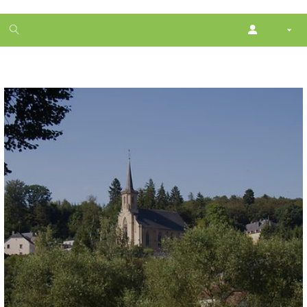
1
month
free