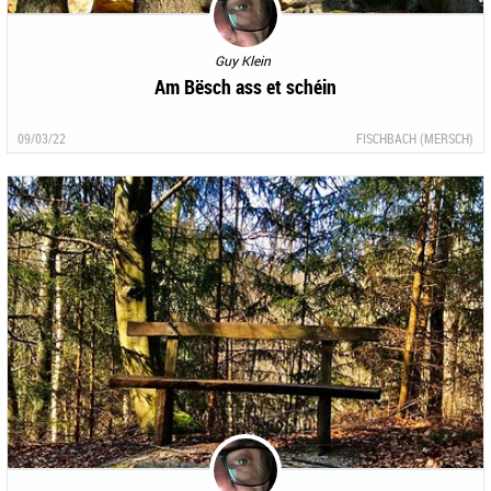
Guy Klein
Am Bësch ass et schéin
09/03/22
FISCHBACH (MERSCH)