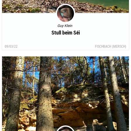
Guy Klein
Stull beim Séi
09/03/22
FISCHBACH (MERSCH)