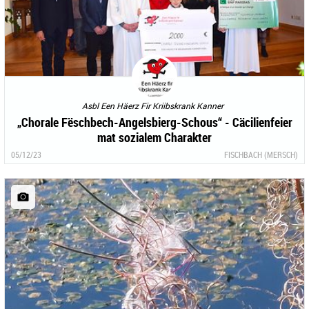
Asbl Een Häerz Fir Kriibskrank Kanner
„Chorale Fëschbech-Angelsbierg-Schous“ - Cäcilienfeier
mat sozialem Charakter
05/12/23
FISCHBACH (MERSCH)