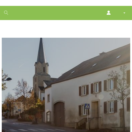
1
month
free