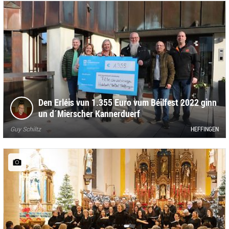
Den Erléis vun 1.355 Euro vum Béilfest 2022 ginn
un d´Mierscher Kannerduerf
Guy Schiltz
HEFFINGEN