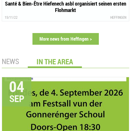
Santé & Bien-Être Hiefenech asbl organisiert seinen ersten
Flohmarkt
15/11/22
HEFFINGEN
More news from Heffingen >
NEWS
IN THE AREA
04
SEP