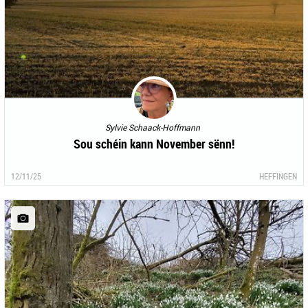
Sylvie Schaack-Hoffmann
Sou schéin kann November sënn!
12/11/25
HEFFINGEN