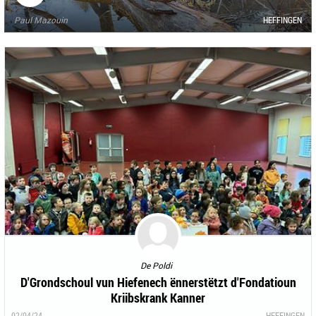
Paul Mazouin
HEFFINGEN
De Poldi
D'Grondschoul vun Hiefenech ënnerstëtzt d'Fondatioun
Kriibskrank Kanner
02/04/24
HEFFINGEN