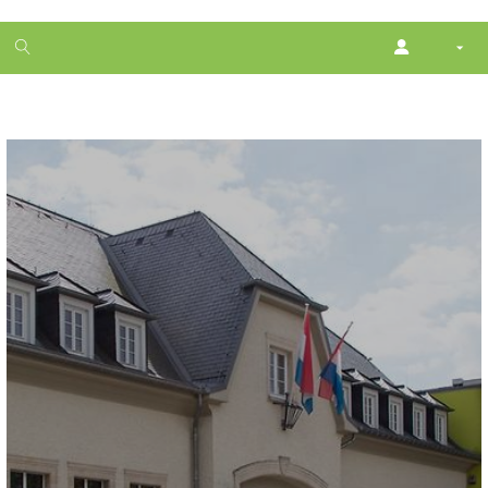
1
month
free