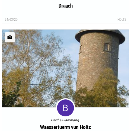
Draach
24/03/20
HOLTZ
Berthe Flammang
Waassertuerm vun Holtz