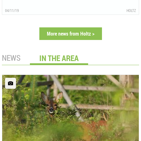
04/11/19
HOLTZ
More news from Holtz >
NEWS
IN THE AREA