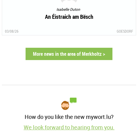
Isabelle Duton
An Éistraich am Bësch
03/08/26
GOESDORF
More news in the area of Merkholtz >
How do you like the new mywort.lu?
We look forward to hearing from you.