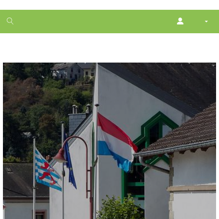
1
month
free