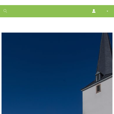
1
month
free