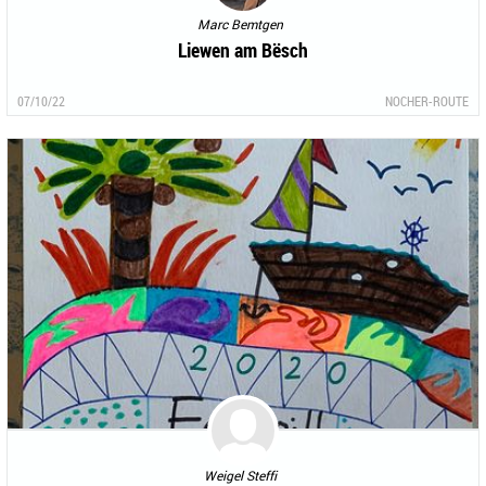
Marc Bemtgen
Liewen am Bësch
07/10/22
NOCHER-ROUTE
Weigel Steffi