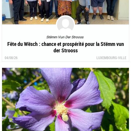
Stëmm Vun Der Strooss
Fête du Wësch : chance et prospérité pour la Stëmm vun
der Strooss
04/08/26
LUXEMBOURG-VILLE