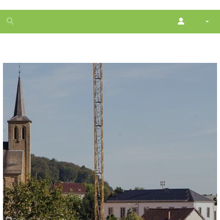
1
month
free