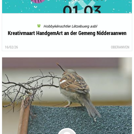
Hobbykënschtler Lëtzebuerg asbl
Kreativmaart HandgemArt an der Gemeng Nidderaanwen
16/02/26
OBERANVEN