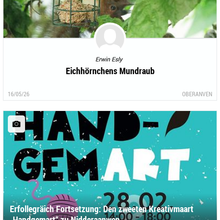
Erwin Esly
Eichhörnchens Mundraub
16/05/26
OBERANVEN
Erfollegräich Fortsetzung: Den zweeten Kreativmaart
„Handgemart“ zu Nidderaanwen