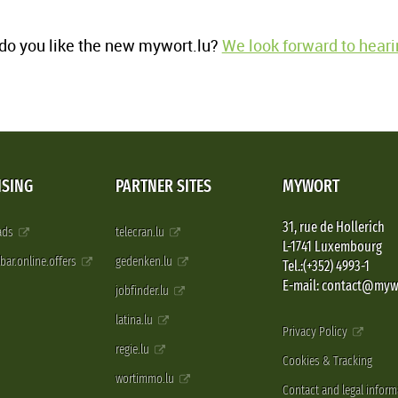
o you like the new mywort.lu?
We look forward to heari
ISING
PARTNER SITES
MYWORT
31, rue de Hollerich
 ads
telecran.lu
L-1741 Luxembourg
pbar.online.offers
gedenken.lu
Tel.:(+352) 4993-1
E-mail: contact@myw
jobfinder.lu
latina.lu
Privacy Policy
regie.lu
Cookies & Tracking
wortimmo.lu
Contact and legal inform