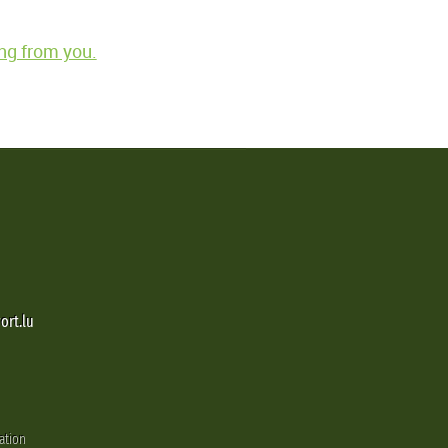
ng from you.
ort.lu
ation