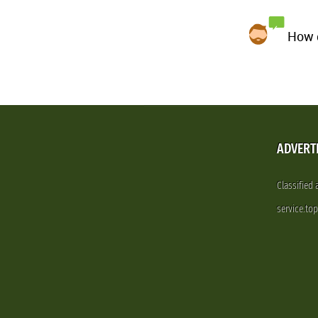
How d
ADVERT
Classified
service.to