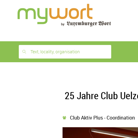
1
month
free
Text, locality, organisation
25 Jahre Club Uelz
Club Aktiv Plus - Coordination