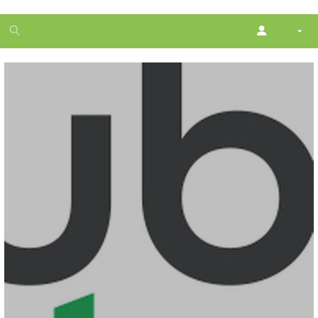
1
month
free