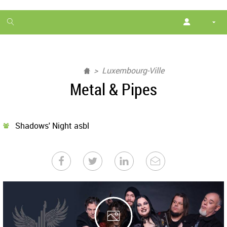
1
month
free
Luxembourg-Ville
Metal & Pipes
Shadows' Night asbl