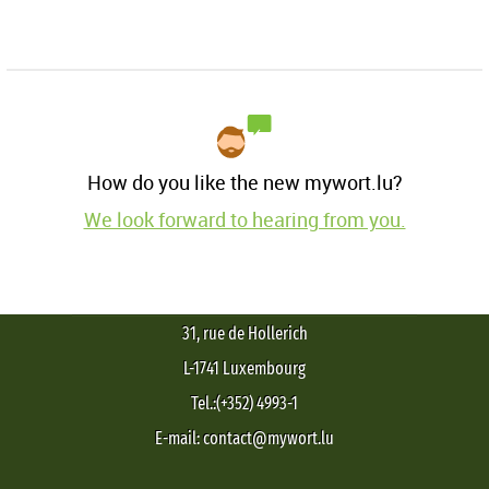
How do you like the new mywort.lu?
We look forward to hearing from you.
31, rue de Hollerich
L-1741 Luxembourg
Tel.:(+352) 4993-1
E-mail: contact@mywort.lu