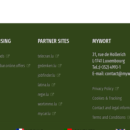
ISING
PARTNER SITES
MYWORT
31, rue de Hollerich
 ads
telecran.lu
L-1741 Luxembourg
pbar.online.offers
gedenken.lu
Tel.:(+352) 4993-1
E-mail: contact@myw
jobfinder.lu
latina.lu
Privacy Policy
regie.lu
Cookies & Tracking
wortimmo.lu
Contact and legal inform
mycar.lu
Terms and Conditions