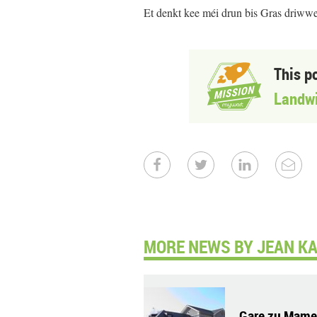
Et denkt kee méi drun bis Gras driwwer
This p
Landwi
MORE NEWS BY JEAN KA
Gare zu Mamer