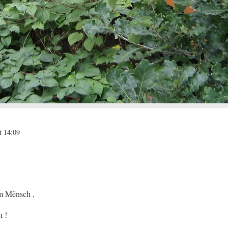
t 14:09
m Mënsch ,
n !