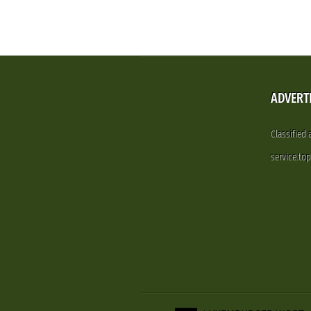
ADVERT
Classified
service.to