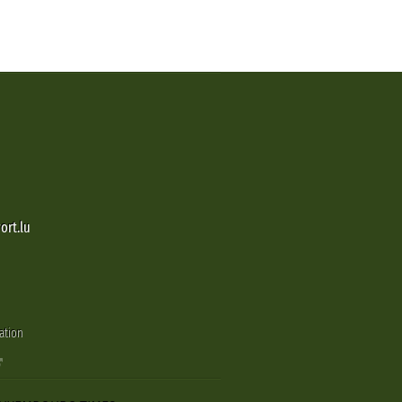
ort.lu
ation