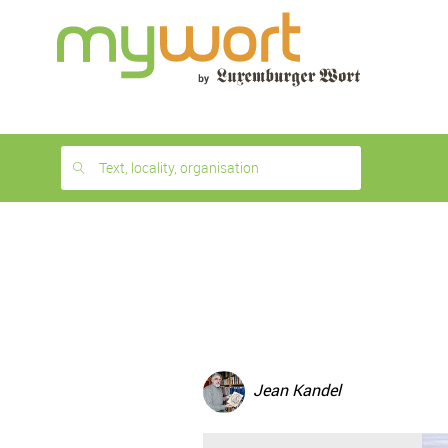
1
month
free
Text, locality, organisation
Jean Kandel