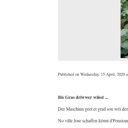
Published on Wednesday, 15 April, 2020 a
Bis Gras driwwer wiisst ...
Der Maschinn geet et grad sou wéi de
No ville Jore schaffen kënnt d'Pensiou