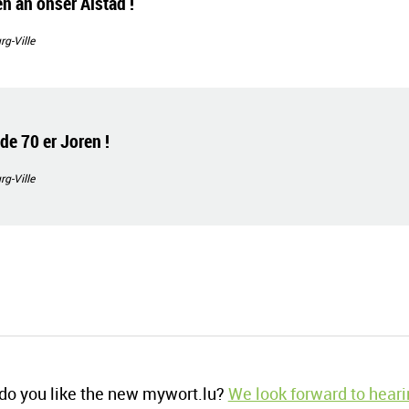
n an onser Alstad !
g-Ville
de 70 er Joren !
g-Ville
o you like the new mywort.lu?
We look forward to heari