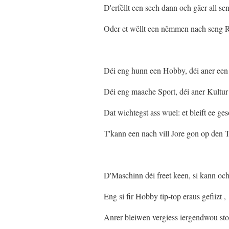
D'erfëllt een sech dann och gäer all s
Oder et wëllt een nëmmen nach seng R
Déi eng hunn een Hobby, déi aner een
Déi eng maache Sport, déi aner Kultur
Dat wichtegst ass wuel: et bleift ee ges
T'kann een nach vill Jore gon op den T
D'Maschinn déi freet keen, si kann och
Eng si fir Hobby tip-top eraus gefiizt ,
Anrer bleiwen vergiess iergendwou sto