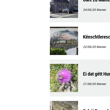
24/06/20
Mamer
Kënschtleres
22/06/20
Mamer
Ei dat gëtt Hu
21/06/20
Mamer