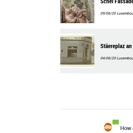
Schéi Fassade
09/06/20
Luxembour
Stäereplaz an 
04/06/20
Luxembour
How d