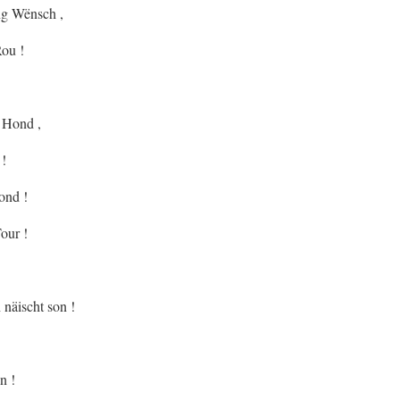
eng Wënsch ,
ou !
 Hond ,
 !
ond !
our !
 näischt son !
n !