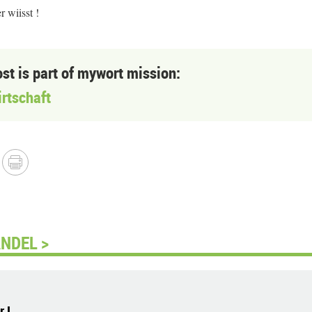
 wiisst !
ost is part of mywort mission:
rtschaft
NDEL >
 !