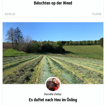
Anne-Ly Prott
Béischten op der Weed
08/05/20
PLATEN
Danièle Defay