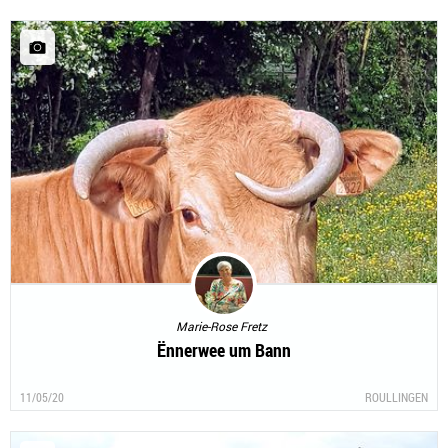
12/05/20
CLERVAUX
Marie-Rose Fretz
Ënnerwee um Bann
11/05/20
ROULLINGEN