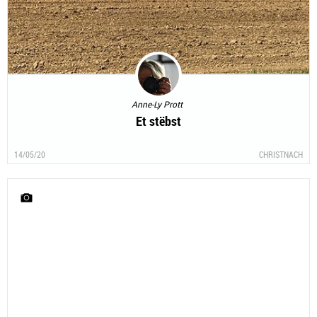
Anne-Ly Prott
Et stëbst
14/05/20
CHRISTNACH