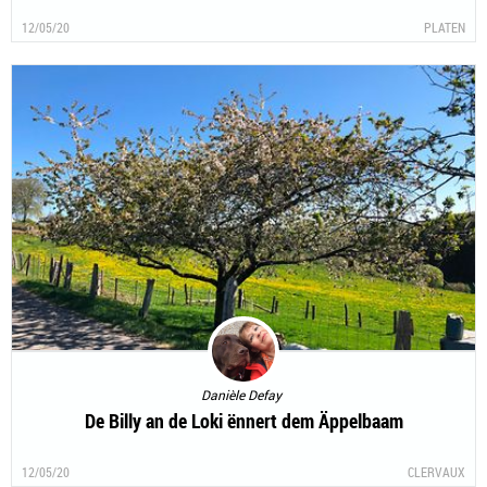
Gudden Appetit
12/05/20
PLATEN
Danièle Defay
De Billy an de Loki ënnert dem Äppelbaam