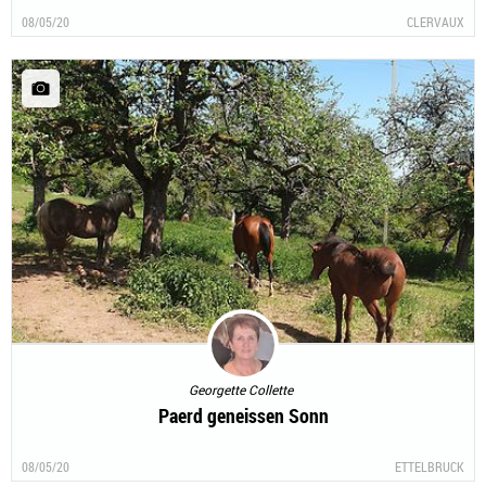
Es duftet nach Heu im Ösling
08/05/20
CLERVAUX
Georgette Collette
Paerd geneissen Sonn