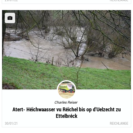
Charles Reiser
Atert- Héichwaasser vu Réichel bis op d'Uelzecht zu
Ettelbréck
30/01/21
REICHLANGE