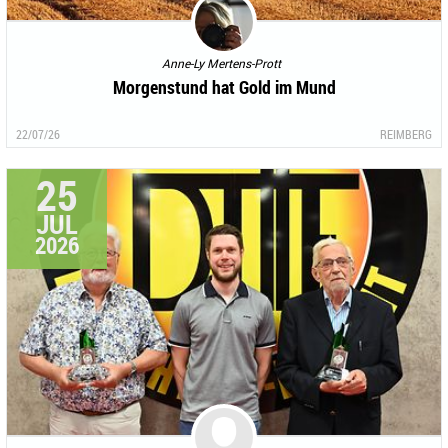
Anne-Ly Mertens-Prott
Morgenstund hat Gold im Mund
22/07/26
REIMBERG
25
JUL
2026