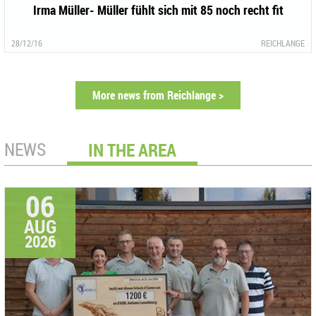
Irma Müller- Müller fühlt sich mit 85 noch recht fit
28/12/16
REICHLANGE
More news from Reichlange >
NEWS
IN THE AREA
06
AUG
2026