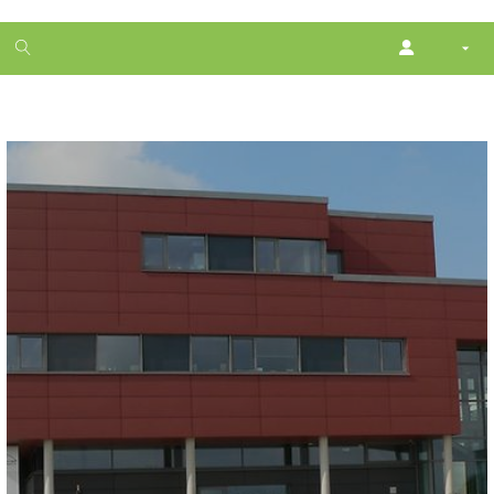
1
month
free