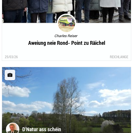
Charles Reiser
Aweiung neie Rond- Point zu Räichel
25/03/26
REICHLANGE
D'Natur ass schéin