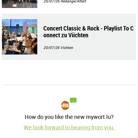
25/07/26
Redange/Attert
Concert Classic & Rock - Playlist To C
onnect zu Viichten
20/07/26
Vichten
How do you like the new mywort.lu?
We look forward to hearing from you.