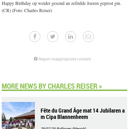
Happy Birthday op weider gesond an zefridde Joeren geprost gin.
(CR) (Foto: Charles Reiser)
Report inappropriate content
MORE NEWS BY CHARLES REISER >
Fête du Grand Âge mat 14 Jubilaren a
m Cipa Blannenheem
28/07/26
Rollingen (Mersch)