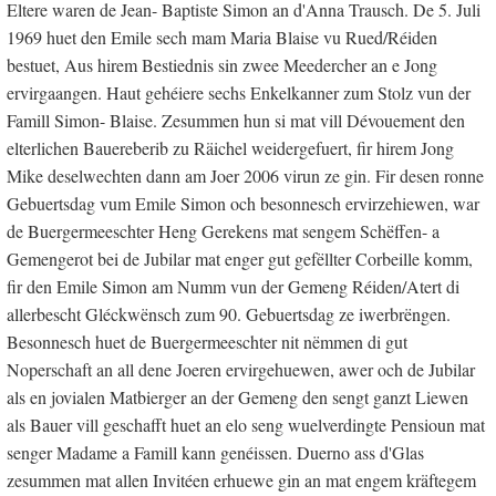
Eltere waren de Jean- Baptiste Simon an d'Anna Trausch. De 5. Juli
1969 huet den Emile sech mam Maria Blaise vu Rued/Réiden
bestuet, Aus hirem Bestiednis sin zwee Meedercher an e Jong
ervirgaangen. Haut gehéiere sechs Enkelkanner zum Stolz vun der
Famill Simon- Blaise. Zesummen hun si mat vill Dévouement den
elterlichen Bauereberib zu Räichel weidergefuert, fir hirem Jong
Mike deselwechten dann am Joer 2006 virun ze gin. Fir desen ronne
Gebuertsdag vum Emile Simon och besonnesch ervirzehiewen, war
de Buergermeeschter Heng Gerekens mat sengem Schëffen- a
Gemengerot bei de Jubilar mat enger gut gefëllter Corbeille komm,
fir den Emile Simon am Numm vun der Gemeng Réiden/Atert di
allerbescht Gléckwënsch zum 90. Gebuertsdag ze iwerbrëngen.
Besonnesch huet de Buergermeeschter nit nëmmen di gut
Noperschaft an all dene Joeren ervirgehuewen, awer och de Jubilar
als en jovialen Matbierger an der Gemeng den sengt ganzt Liewen
als Bauer vill geschafft huet an elo seng wuelverdingte Pensioun mat
senger Madame a Famill kann genéissen. Duerno ass d'Glas
zesummen mat allen Invitéen erhuewe gin an mat engem kräftegem