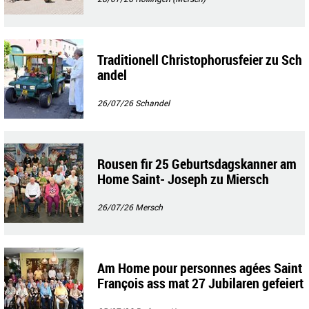
Traditionell Christophorusfeier zu Sch
andel
26/07/26
Schandel
Rousen fir 25 Geburtsdagskanner am
Home Saint- Joseph zu Miersch
26/07/26
Mersch
Am Home pour personnes agées Saint
François ass mat 27 Jubilaren gefeiert
gin