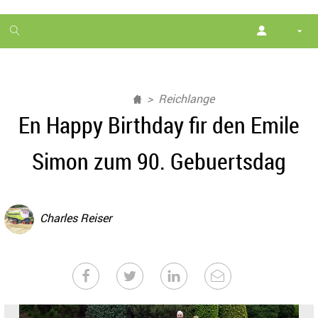
1
month
free
Reichlange
En Happy Birthday fir den Emile
Simon zum 90. Gebuertsdag
Charles Reiser