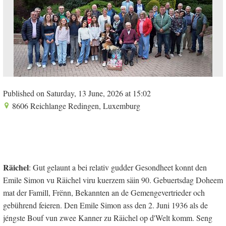
Published on Saturday, 13 June, 2026 at 15:02
8606 Reichlange Redingen, Luxemburg
Räichel
: Gut gelaunt a bei relativ gudder Gesondheet konnt den
Emile Simon vu Räichel viru kuerzem säin 90. Gebuertsdag Doheem
mat der Famill, Frënn, Bekannten an de Gemengevertrieder och
gebührend feieren. Den Emile Simon ass den 2. Juni 1936 als de
jéngste Bouf vun zwee Kanner zu Räichel op d'Welt komm. Seng