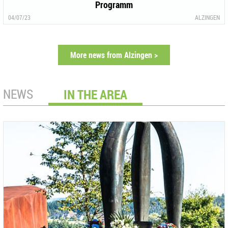
Programm
04/07/23
ALZINGEN
More news from Alzingen >
NEWS
IN THE AREA