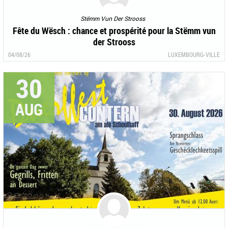
Stëmm Vun Der Strooss
Fête du Wësch : chance et prospérité pour la Stëmm vun
der Strooss
04/08/26
LUXEMBOURG-VILLE
30
AUG