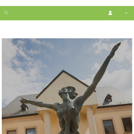
1
month
free