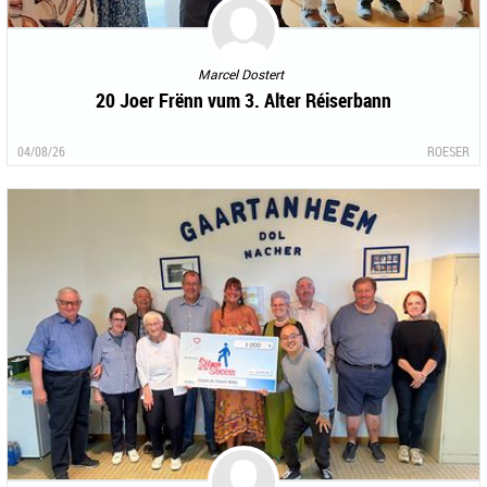
Marcel Dostert
20 Joer Frënn vum 3. Alter Réiserbann
04/08/26
ROESER