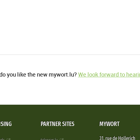
o you like the new mywort.lu?
We look forward to heari
ISING
PARTNER SITES
MYWORT
31, rue de Hollerich