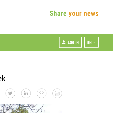
LOG IN
EN
ek