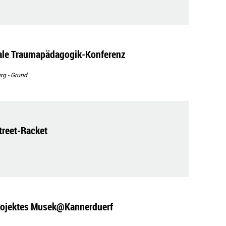
nale Traumapädagogik-Konferenz
g - Grund
reet-Racket
Projektes Musek@Kannerduerf