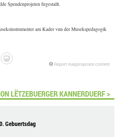
dde Spendenprojeten firgestallt.
 Museksinstrumenter am Kader vun der Musekspedagogik
Report inappropriate content
ION LËTZEBUERGER KANNERDUERF >
70. Gebuertsdag