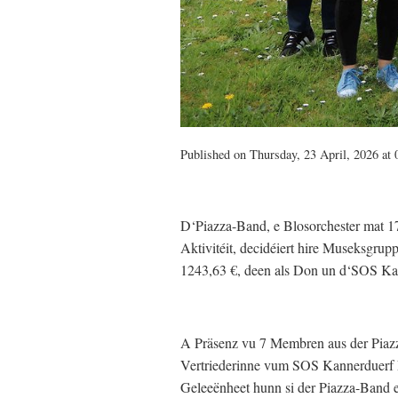
Published on Thursday, 23 April, 2026 at 
D‘Piazza-Band, e Blosorchester mat 17
Aktivitéit, decidéiert hire Museksgrup
1243,63 €, deen als Don un d‘SOS Kan
A Präsenz vu 7 Membren aus der Piazz
Vertriederinne vum SOS Kannerduerf L
Geleeënheet hunn si der Piazza-Band 