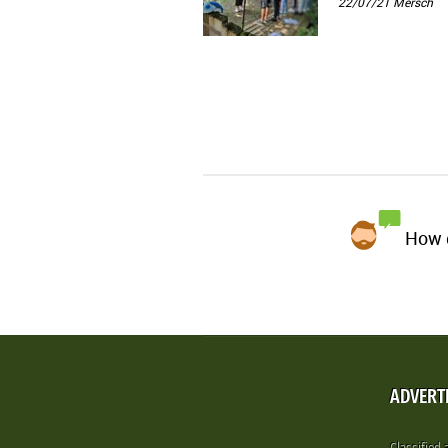
22/07/21
Mersch
How d
ADVERT