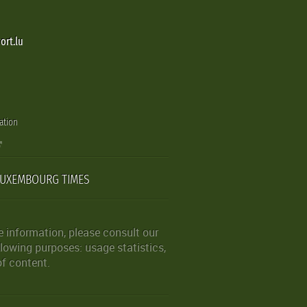
ort.lu
ation
LUXEMBOURG TIMES
 information, please consult our
lowing purposes: usage statistics,
of content.