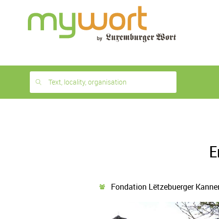
1
month
free
Text, locality, organisation
E
Fondation Lëtzebuerger Kanner