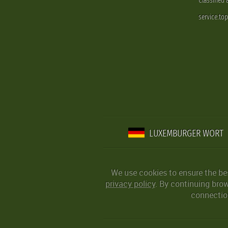
Classified
service.to
LUXEMBURGER WORT
We use cookies to ensure the be
privacy policy
. By continuing bro
connection