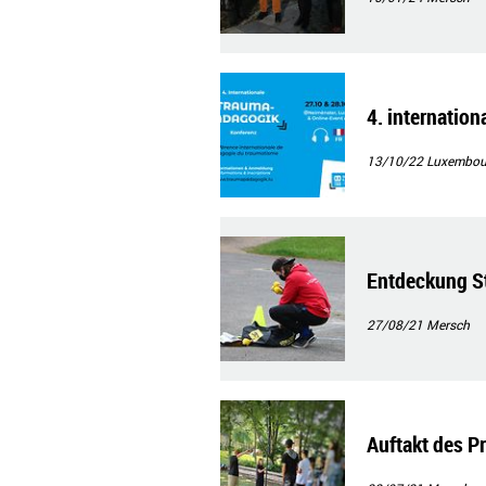
4. internatio
13/10/22
Luxembour
Entdeckung St
27/08/21
Mersch
Auftakt des 