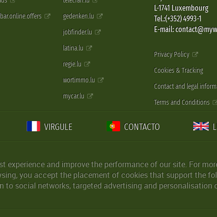
 ads
telecran.lu
L-1741 Luxembourg
pbar.online.offers
gedenken.lu
Tel.:(+352) 4993-1
E-mail: contact@myw
jobfinder.lu
latina.lu
Privacy Policy
regie.lu
Cookies & Tracking
wortimmo.lu
Contact and legal inform
mycar.lu
Terms and Conditions
VIRGULE
CONTACTO
st experience and improve the performance of our site. For more
wsing, you accept the placement of cookies that support the fol
 to social networks, targeted advertising and personalisation 