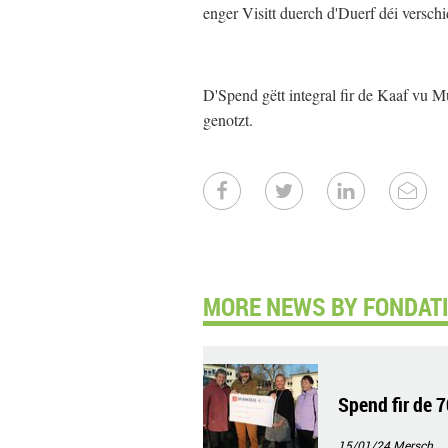
enger Visitt duerch d'Duerf déi verschi
D'Spend gëtt integral fir de Kaaf vu
genotzt.
MORE NEWS BY FONDAT
Spend fir de 
15/01/24
Mersch