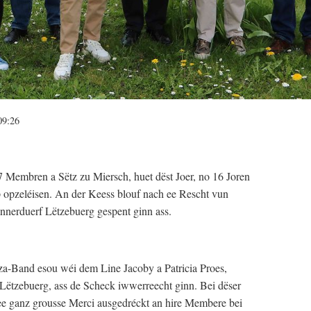
09:26
 Membren a Sëtz zu Miersch, huet dëst Joer, no 16 Joren
p opzeléisen. An der Keess blouf nach ee Rescht vun
nerduerf Lëtzebuerg gespent ginn ass.
a-Band esou wéi dem Line Jacoby a Patricia Proes,
ëtzebuerg, ass de Scheck iwwerreecht ginn. Bei dëser
ee ganz grousse Merci ausgedréckt an hire Membere bei