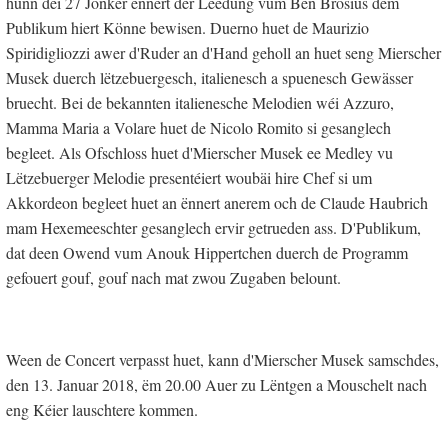
hunn déi 27 Jonker ënnert der Leedung vum Ben Brosius dem
Publikum hiert Könne bewisen. Duerno huet de Maurizio
Spiridigliozzi awer d'Ruder an d'Hand geholl an huet seng Mierscher
Musek duerch lëtzebuergesch, italienesch a spuenesch Gewässer
bruecht. Bei de bekannten italienesche Melodien wéi Azzuro,
Mamma Maria a Volare huet de Nicolo Romito si gesanglech
begleet. Als Ofschloss huet d'Mierscher Musek ee Medley vu
Lëtzebuerger Melodie presentéiert woubäi hire Chef si um
Akkordeon begleet huet an ënnert anerem och de Claude Haubrich
mam Hexemeeschter gesanglech ervir getrueden ass. D'Publikum,
dat deen Owend vum Anouk Hippertchen duerch de Programm
gefouert gouf, gouf nach mat zwou Zugaben belount.
Ween de Concert verpasst huet, kann d'Mierscher Musek samschdes,
den 13. Januar 2018, ëm 20.00 Auer zu Lëntgen a Mouschelt nach
eng Kéier lauschtere kommen.