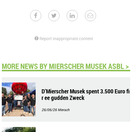
Report inappropriate content
MORE NEWS BY MIERSCHER MUSEK ASBL >
D’Mierscher Musek spent 3.500 Euro fi
r ee gudden Zweck
26/06/26
Mersch