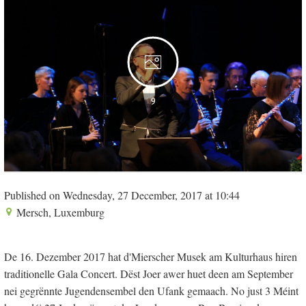
9
Published on Wednesday, 27 December, 2017 at 10:44
Mersch, Luxemburg
De 16. Dezember 2017 hat d'Mierscher Musek am Kulturhaus hiren
traditionelle Gala Concert. Dëst Joer awer huet deen am September
nei gegrënnte Jugendensembel den Ufank gemaach. No just 3 Méint