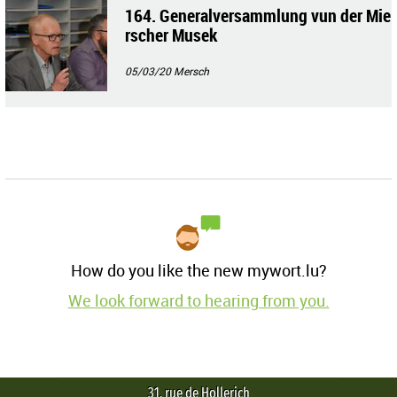
164. Generalversammlung vun der Mie
rscher Musek
05/03/20
Mersch
How do you like the new mywort.lu?
We look forward to hearing from you.
31, rue de Hollerich