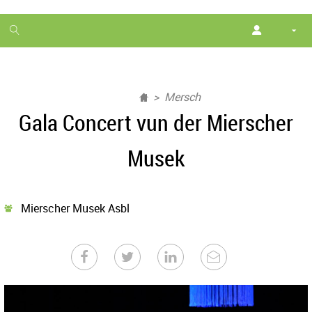
1
month
free
Mersch
Gala Concert vun der Mierscher
Musek
Mierscher Musek Asbl