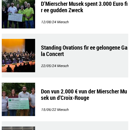
D’Mierscher Musek spent 3.000 Euro fi
r ee gudden Zweck
12/08/24
Mersch
Standing Ovations fir ee gelongene Ga
la Concert
22/05/24
Mersch
Don vun 2.000 € vun der Mierscher Mu
sek un d'Croix-Rouge
15/06/22
Mersch