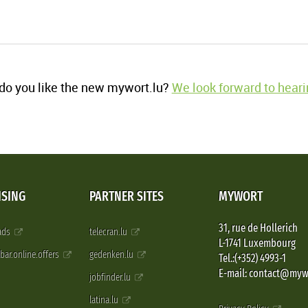
o you like the new mywort.lu?
We look forward to heari
ISING
PARTNER SITES
MYWORT
31, rue de Hollerich
 ads
telecran.lu
L-1741 Luxembourg
pbar.online.offers
gedenken.lu
Tel.:(+352) 4993-1
E-mail: contact@myw
jobfinder.lu
latina.lu