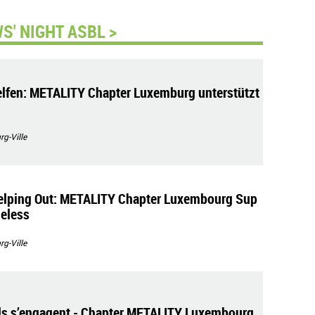
' NIGHT ASBL >
lfen: METALITY Chapter Luxemburg unterstützt
g-Ville
elping Out: METALITY Chapter Luxembourg Sup
eless
g-Ville
ds s’engagent - Chapter METALITY Luxembourg