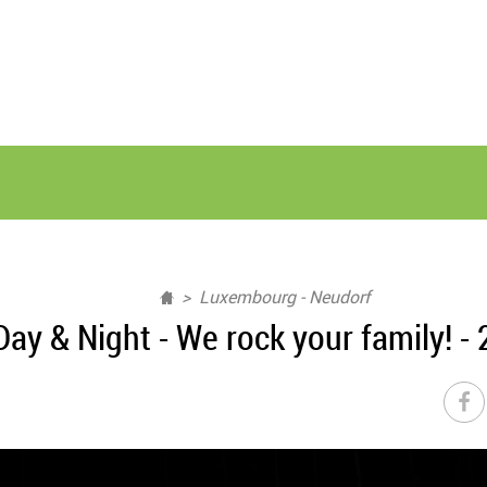
Luxembourg - Neudorf
ay & Night - We rock your family! -