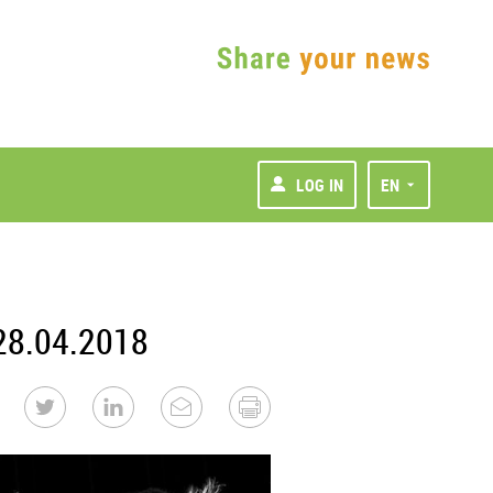
LOG IN
EN
 28.04.2018