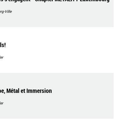
g-Ville
ls!
er
oe, Métal et Immersion
er