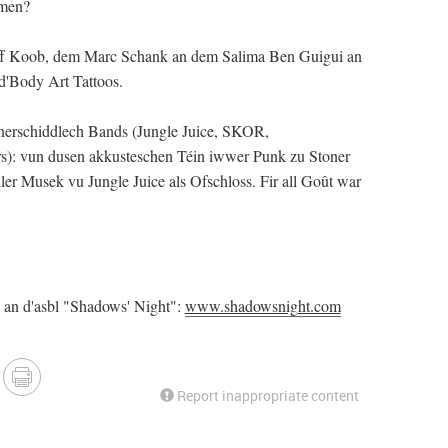
rmen?
ff Koob, dem Marc Schank an dem Salima Ben Guigui an
d'Body Art Tattoos.
nnerschiddlech Bands (Jungle Juice, SKOR,
): vun dusen akkusteschen Téin iwwer Punk zu Stoner
er Musek vu Jungle Juice als Ofschloss. Fir all Goût war
 an d'asbl "Shadows' Night":
www.shadowsnight.com
Report inappropriate content