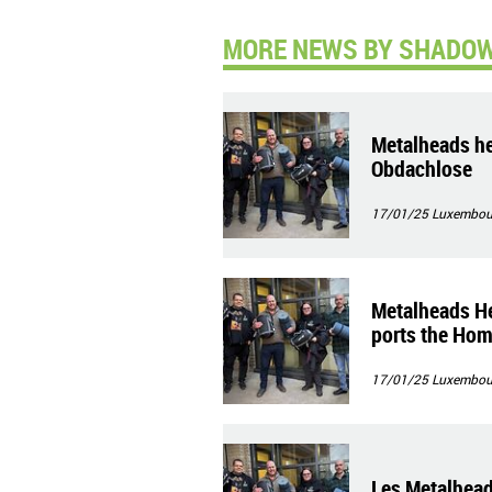
MORE NEWS BY SHADOWS
Metalheads he
Obdachlose
17/01/25
Luxembour
Metalheads H
ports the Hom
17/01/25
Luxembour
Les Metalhea