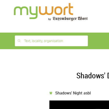
1
month
free
Text, locality, organisation
Shadows' D
Shadows' Night asbl