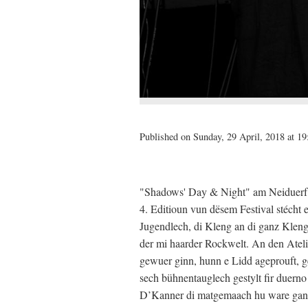
Published on Sunday, 29 April, 2018 at 19
"Shadows' Day & Night" am Neiduerf...
4. Editioun vun dësem Festival stécht e
Jugendlech, di Kleng an di ganz Kleng. 
der mi haarder Rockwelt. An den Atel
gewuer ginn, hunn e Lidd ageprouft, g
sech bühnentauglech gestylt fir duer
D’Kanner di matgemaach hu ware ganz 