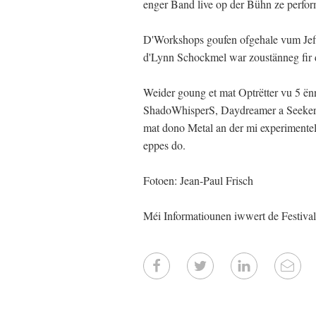
enger Band live op der Bühn ze perfo
D'Workshops goufen ofgehale vum Je
d'Lynn Schockmel war zoustänneg fir 
Weider goung et mat Optrëtter vu 5 ë
ShadoWhisperS, Daydreamer a Seekers
mat dono Metal an der mi experimentell
eppes do.
Fotoen: Jean-Paul Frisch
Méi Informatiounen iwwert de Festival