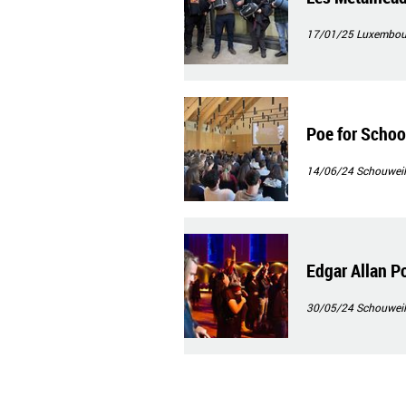
17/01/25
Luxembour
Poe for Schoo
14/06/24
Schouweil
Edgar Allan P
30/05/24
Schouweil