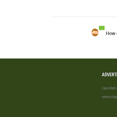
How d
ADVERT
Classified
service.to