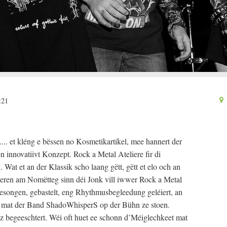
:21
. et kléng e bëssen no Kosmetikartikel, mee hannert der
n innovatiivt Konzept. Rock a Metal Ateliere fir di
Wat et an der Klassik scho laang gëtt, gëtt et elo och an
ieren am Nomëtteg sinn déi Jonk vill iwwer Rock a Metal
esongen, gebastelt, eng Rhythmusbegleedung geléiert, an
no mat der Band ShadoWhisperS op der Bühn ze stoen.
begeeschtert. Wéi oft huet ee schonn d’Méiglechkeet mat