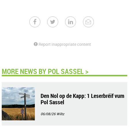
Report inappropriate content
MORE NEWS BY POL SASSEL >
Den Nol op de Kapp: 1 Leserbréif vum
Pol Sassel
06/08/26
Wiltz