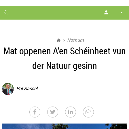
1
month
free
Nothum
Mat oppenen A‘en Schéinheet vun
der Natuur gesinn
Pol Sassel