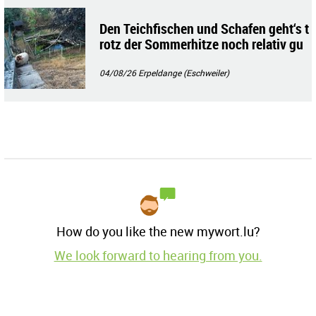
Den Teichfischen und Schafen geht‘s t
rotz der Sommerhitze noch relativ gu
t!!
04/08/26
Erpeldange (Eschweiler)
How do you like the new mywort.lu?
We look forward to hearing from you.