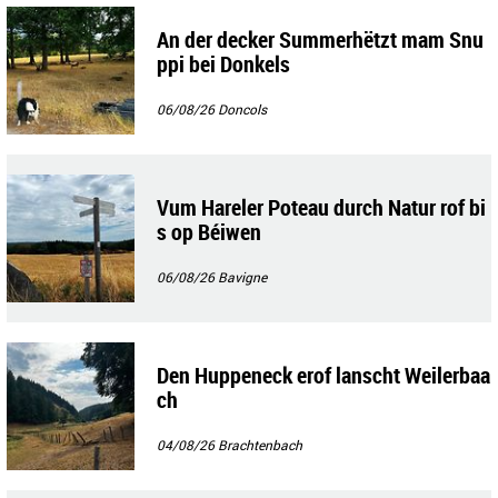
An der decker Summerhëtzt mam Snu
ppi bei Donkels
06/08/26
Doncols
Vum Hareler Poteau durch Natur rof bi
s op Béiwen
06/08/26
Bavigne
Den Huppeneck erof lanscht Weilerbaa
ch
04/08/26
Brachtenbach