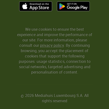
We use cookies to ensure the best
experience and improve the performance of
our site. For more information, please
consult our
privacy policy
. By continuing
browsing, you accept the placement of
cookies that support the following
purposes: usage statistics, connection to
social networks, targeted advertising and
personalisation of content.
2026 Mediahuis Luxembourg S.A. All
©
rights reserved