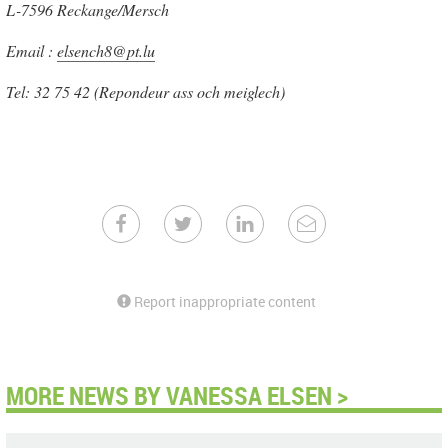
L-7596 Reckange/Mersch
Email :
elsench8@pt.lu
Tel: 32 75 42 (Repondeur ass och meiglech)
Report inappropriate content
MORE NEWS BY VANESSA ELSEN >