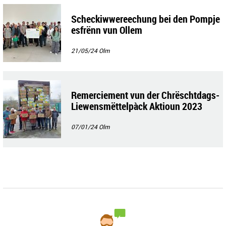
Scheckiwwereechung bei den Pompje
esfrënn vun Ollem
21/05/24
Olm
Remerciement vun der Chrëschtdags-
Liewensmëttelpàck Aktioun 2023
07/01/24
Olm