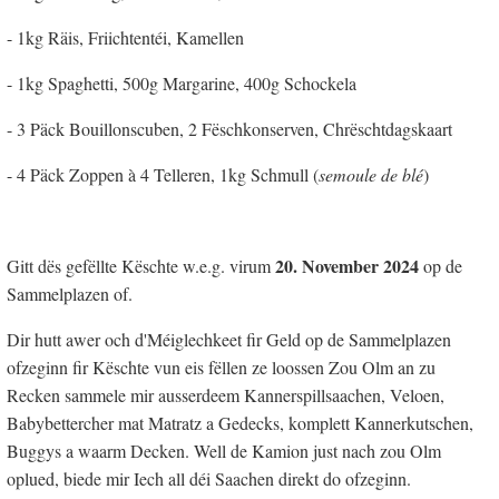
- 1kg Räis, Friichtentéi, Kamellen
- 1kg Spaghetti, 500g Margarine, 400g Schockela
- 3 Päck Bouillonscuben, 2 Fëschkonserven, Chrëschtdagskaart
- 4 Päck Zoppen à 4 Telleren, 1kg Schmull (
semoule de blé
)
20. November 2024
Gitt dës gefëllte Këschte w.e.g. virum
op de
Sammelplazen of.
Dir hutt awer och d'Méiglechkeet fir Geld op de Sammelplazen
ofzeginn fir Këschte vun eis fëllen ze loossen Zou Olm an zu
Recken sammele mir ausserdeem Kannerspillsaachen, Veloen,
Babybettercher mat Matratz a Gedecks, komplett Kannerkutschen,
Buggys a waarm Decken. Well de Kamion just nach zou Olm
oplued, biede mir Iech all déi Saachen direkt do ofzeginn.