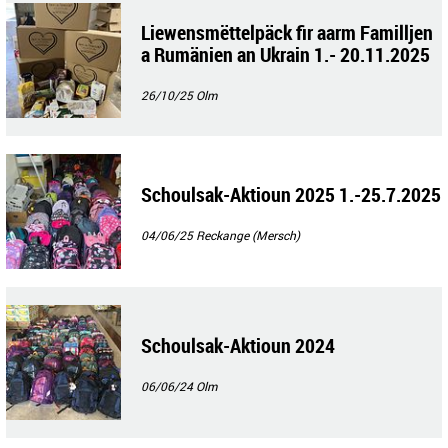
Liewensmëttelpäck fir aarm Familljen
a Rumänien an Ukrain 1.- 20.11.2025
26/10/25
Olm
Schoulsak-Aktioun 2025 1.-25.7.2025
04/06/25
Reckange (Mersch)
Schoulsak-Aktioun 2024
06/06/24
Olm