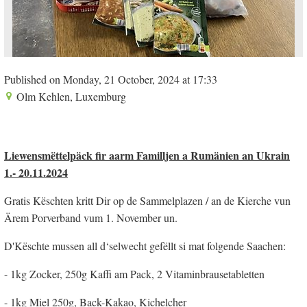
Published on Monday, 21 October, 2024 at 17:33
Olm Kehlen, Luxemburg
Liewensmëttelpäck fir aarm Familljen a Rumänien an Ukrain
1.- 20.11.2024
Gratis Këschten kritt Dir op de Sammelplazen / an de Kierche vun
Ärem Porverband vum 1. November un.
D'Këschte mussen all d‘selwecht gefëllt si mat folgende Saachen:
- 1kg Zocker, 250g Kaffi am Pack, 2 Vitaminbrausetabletten
- 1kg Miel 250g, Back-Kakao, Kichelcher