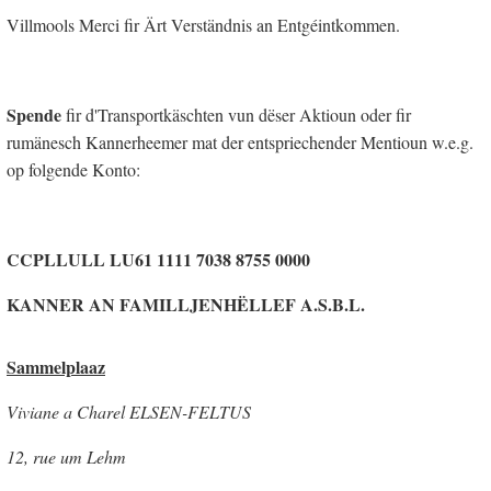
Villmools Merci fir Ärt Verständnis an Entgéintkommen.
Spende
fir d'Transportkäschten vun dëser Aktioun oder fir
rumänesch Kannerheemer mat der entspriechender Mentioun w.e.g.
op folgende Konto:
CCPLLULL
LU61 1111 7038 8755 0000
KANNER AN FAMILLJENHËLLEF A.S.B.L.
Sammelplaaz
Viviane a Charel ELSEN-FELTUS
12, rue um Lehm