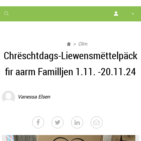
1
month
free
Olm
Chrëschtdags-Liewensmëttelpäck
fir aarm Familljen 1.11. -20.11.24
Vanessa Elsen