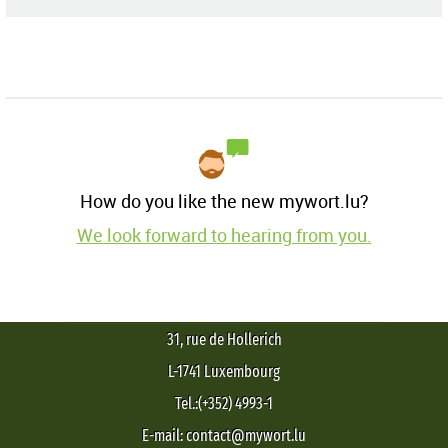
How do you like the new mywort.lu?
We look forward to hearing from you.
31, rue de Hollerich
L-1741 Luxembourg
Tel.:(+352) 4993-1
E-mail: contact@mywort.lu