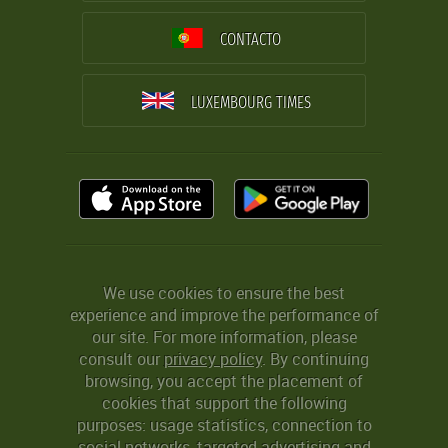
CONTACTO
LUXEMBOURG TIMES
We use cookies to ensure the best
experience and improve the performance of
our site. For more information, please
consult our
privacy policy
. By continuing
browsing, you accept the placement of
cookies that support the following
purposes: usage statistics, connection to
social networks, targeted advertising and