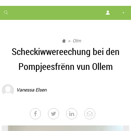
1
month
free
Olm
Scheckiwwereechung bei den
Pompjeesfrënn vun Ollem
Vanessa Elsen