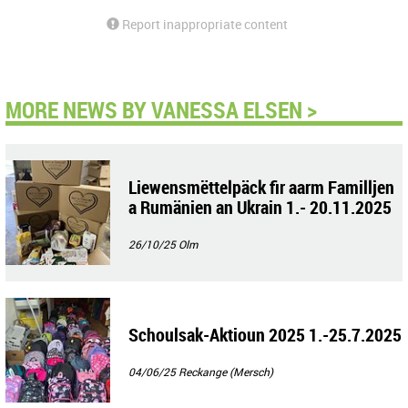
Report inappropriate content
MORE NEWS BY VANESSA ELSEN >
Liewensmëttelpäck fir aarm Familljen
a Rumänien an Ukrain 1.- 20.11.2025
26/10/25
Olm
Schoulsak-Aktioun 2025 1.-25.7.2025
04/06/25
Reckange (Mersch)