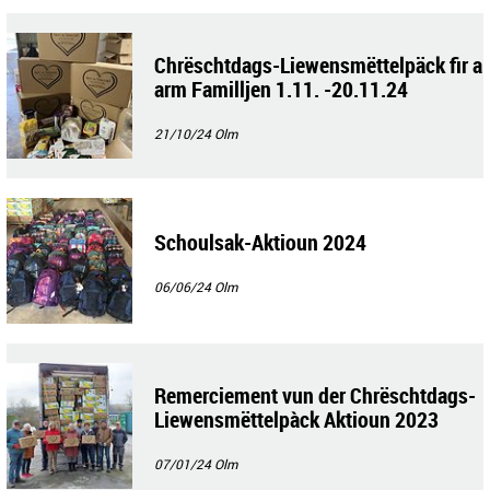
Chrëschtdags-Liewensmëttelpäck fir a
arm Familljen 1.11. -20.11.24
21/10/24
Olm
Schoulsak-Aktioun 2024
06/06/24
Olm
Remerciement vun der Chrëschtdags-
Liewensmëttelpàck Aktioun 2023
07/01/24
Olm