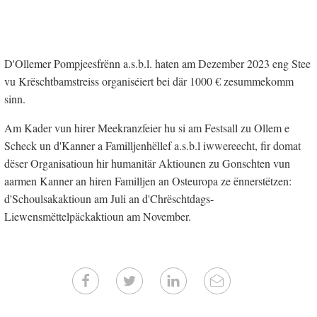
D'Ollemer Pompjeesfrënn a.s.b.l. haten am Dezember 2023 eng Stee
vu Krëschtbamstreiss organiséiert bei där 1000 € zesummekomm
sinn.
Am Kader vun hirer Meekranzfeier hu si am Festsall zu Ollem e
Scheck un d'Kanner a Familljenhëllef a.s.b.l iwwereecht, fir domat
dëser Organisatioun hir humanitär Aktiounen zu Gonschten vun
aarmen Kanner an hiren Familljen an Osteuropa ze ënnerstëtzen:
d'Schoulsakaktioun am Juli an d'Chrëschtdags-
Liewensmëttelpäckaktioun am November.